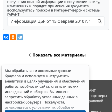
получения полной информации о вступлении в силу,
изменениях и порядке применения документа,
воспользуйтесь поиском в Интернет-версии системы
ГАРАНТ:
Показать все материалы
Мы обрабатываем локальные данные
браузера и используем инструменты
аналитики в целях улучшения и обеспечения
работоспособности сайта, статистических
© ООО "НПП "ГАРАНТ-СЕРВИС", 2026. Система ГАРАНТ
исследований и обзоров. Вы можете
выпускается с 1990 года. Компания "Гарант" и ее партнеры
запретить обработку указанных данных в
являются участниками Российской ассоциации правовой
настройках браузера. Пожалуйста,
информации ГАРАНТ.
ознакомьтесь с условиями их обработки
.
Портал ГАРАНТ.РУ зарегистрирован в качестве сетевого