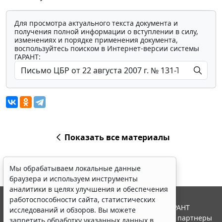
Для просмотра актуального текста документа и
получения полной информации о вступлении в силу,
изменениях и порядке применения документа,
воспользуйтесь поиском в Интернет-версии системы
ГАРАНТ:
Показать все материалы
Мы обрабатываем локальные данные
браузера и используем инструменты
аналитики в целях улучшения и обеспечения
работоспособности сайта, статистических
© ООО "НПП "ГАРАНТ-СЕРВИС", 2026. Система ГАРАНТ
исследований и обзоров. Вы можете
выпускается с 1990 года. Компания "Гарант" и ее партнеры
запретить обработку указанных данных в