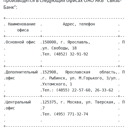
производятся в следующих офисах ОАО АКБ "Связь-
Банк":
+------------------------------------------------------
. Наименование  .         Адрес, телефон          .    
.     офиса     .                                 .    
+---------------+---------------------------------+----
.Основной офис  .150000, г. Ярославль,            . Пн.
.               .ул. Свободы, 18                  .  Сб
.               .Тел. (4852) 32-91-92             .  (б
.               .                                 .    
+---------------+---------------------------------+----
.Дополнительный .152908,   Ярославская    область,. Пн.
.офис           .г. Рыбинск, ул. М.Горького, 3/ул..  Сб
.               .Ухтомского, 1                    .  (б
.               .Тел.: (4855) 22-57-60, 26-33-62  .    
+---------------+---------------------------------+----
.Центральный    .125375, г. Москва, ул. Тверская, . Пн.
.офис           .7                                .  Пт
.               .Тел. (495) 771-32-74             .  (б
.               .                                 .    