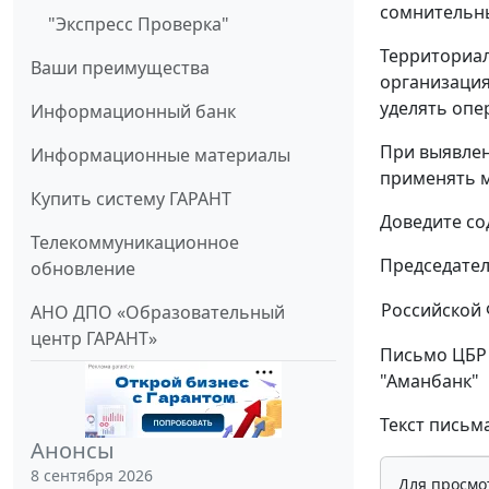
сомнительн
"Экспресс Проверка"
Территориал
Ваши преимущества
организация
уделять опе
Информационный банк
При выявле
Информационные материалы
применять м
Купить систему ГАРАНТ
Доведите со
Телекоммуникационное
Председател
обновление
Российской
АНО ДПО «Образовательный
центр ГАРАНТ»
Письмо ЦБР 
"Аманбанк"
Текст письма
Анонсы
8 сентября 2026
Для просмо