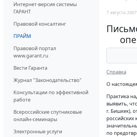
Интернет-версия системы
ГАРАНТ
7 августа 2007
Правовой консалтинг
Письмо
ПРАЙМ
опе
Правовой портал
www.garant.ru
Вести Гаранта
Справка
Журнал "Законодательство"
О настоящем
Консультации по эффективной
Практика на
работе
выявить, чт
г. Бишкек),
Всероссийские спутниковые
российских 
онлайн-семинары
значительны
Электронные услуги
по предотвр