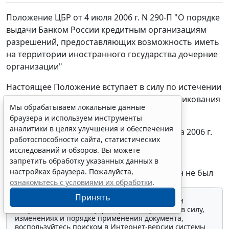
Положение ЦБР от 4 июля 2006 г. N 290-П "О порядке
выдачи Банком России кредитным организациям
разрешений, предоставляющих возможность иметь
на территории иностранного государства дочерние
организации"
Настоящее Положение вступает в силу по истечении
10 дней после дня его официального опубликования
Мы обрабатываем локальные данные
в "Вестнике Банка России"
браузера и используем инструменты
аналитики в целях улучшения и обеспечения
Зарегистрировано в Минюсте РФ 11 августа 2006 г.
работоспособности сайта, статистических
исследований и обзоров. Вы можете
Регистрационный N 8144
запретить обработку указанных данных в
настройках браузера. Пожалуйста,
Текст Положения официально опубликован не был
ознакомьтесь с условиями их обработки
.
Принять
Для просмотра актуального текста документа и
получения полной информации о вступлении в силу,
изменениях и порядке применения документа,
воспользуйтесь поиском в Интернет-версии системы