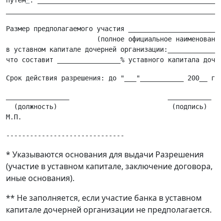
путем
*
: _______________________________________________
Размер предполагаемого участия ________________________
                       (полное официальное наименование
в уставном капитале дочерней организации:____________(в
что составит ________________% уставного капитала доче
________________                         ___________ (_
  (должность)                             (подпись)   (
* Указываются основания для выдачи Разрешения
(участие в уставном капитале, заключение договора,
иные основания).
** Не заполняется, если участие банка в уставном
капитале дочерней организации не предполагается.