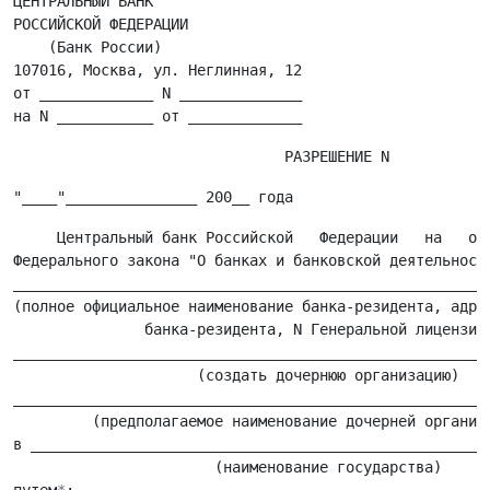
ЦЕНТРАЛЬНЫЙ БАНК

РОССИЙСКОЙ ФЕДЕРАЦИИ

    (Банк России)

107016, Москва, ул. Неглинная, 12

от _____________ N ______________

     Центральный банк Российской   Федерации   на   осн
Федерального закона "О банках и банковской деятельности
_______________________________________________________
(полное официальное наименование банка-резидента, адрес
               банка-резидента, N Генеральной лицензии)
_______________________________________________________
                     (создать дочернюю организацию)

_______________________________________________________
         (предполагаемое наименование дочерней организа
в _____________________________________________________
                       (наименование государства)
