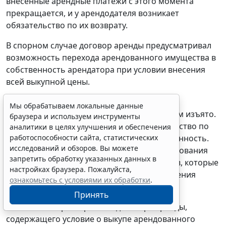
внесенные арендные платежи с этого момента
прекращается, и у арендодателя возникает
обязательство по их возврату.
В спорном случае договор аренды предусматривал
возможность перехода арендованного имущества в
собственность арендатора при условии внесения
всей выкупной цены.
Договор был расторгнут по требованию
Мы обрабатываем локальные данные
арендодателя. Арендованное имущество им изъято.
браузера и используем инструменты
В связи с этим прекратилось его обязательство по
аналитики в целях улучшения и обеспечения
работоспособности сайта, статистических
передаче имущества арендатору в собственность.
исследований и обзоров. Вы можете
Следовательно, у арендодателя отпали основания
запретить обработку указанных данных в
для удержания той части денежных средств, которые
настройках браузера. Пожалуйста,
были уплачены арендатором в счет погашения
ознакомьтесь с условиями их обработки
.
выкупной цены.
Принять
Само по себе расторжение договора аренды,
содержащего условие о выкупе арендованного