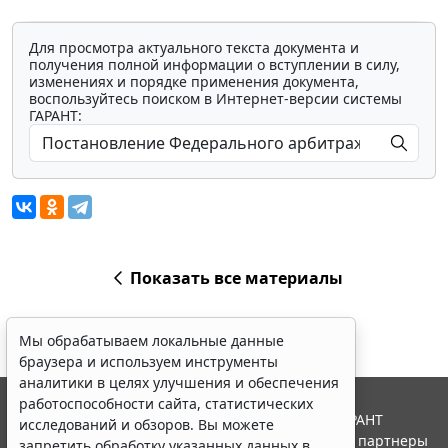
Для просмотра актуального текста документа и
получения полной информации о вступлении в силу,
изменениях и порядке применения документа,
воспользуйтесь поиском в Интернет-версии системы
ГАРАНТ:
Показать все материалы
Мы обрабатываем локальные данные
браузера и используем инструменты
аналитики в целях улучшения и обеспечения
работоспособности сайта, статистических
© ООО "НПП "ГАРАНТ-СЕРВИС", 2026. Система ГАРАНТ
исследований и обзоров. Вы можете
выпускается с 1990 года. Компания "Гарант" и ее партнеры
запретить обработку указанных данных в