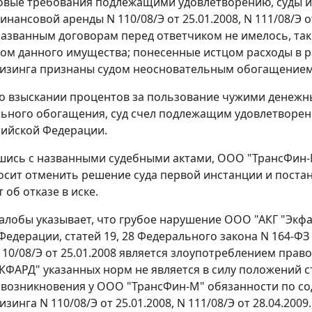
овые требования подлежащими удовлетворению, суды исх
инансовой аренды N 110/08/Э от 25.01.2008, N 111/08/Э 
названным договорам перед ответчиком не имелось, так
ом данного имущества; понесенные истцом расходы в ра
лизинга признаны судом неосновательным обогащением
о взыскании процентов за пользование чужими денежн
ьного обогащения, суд счел подлежащим удовлетворен
сийской Федерации.
шись с названными судебными актами, ООО "ТрансФин-М
осит отменить решение суда первой инстанции и поста
 об отказе в иске.
алобы указывает, что грубое нарушение ООО "АКГ "Экф
 Федерации,
статей 19
,
28
Федерального закона N 164-ФЗ о
110/08/Э от 25.01.2008 является злоупотреблением право
КФАРД" указанных норм не является в силу положений
с
возникновения у ООО "ТрансФин-М" обязанности по со
зинга N 110/08/Э от 25.01.2008, N 111/08/Э от 28.04.2009.