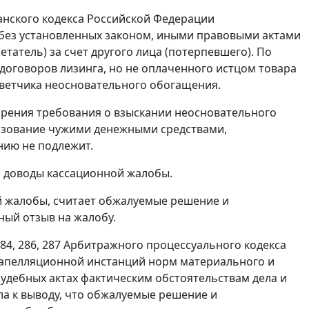
нского кодекса Российской Федерации
 без установленных законом, иными правовыми актами
татель) за счет другого лица (потерпевшего). По
оговоров лизинга, но не оплаченного истцом товара
ответчика неосновательного обогащения.
ворения требования о взыскании неосновательного
льзование чужими денежными средствами,
нию не подлежит.
 доводы кассационной жалобы.
й жалобы, считает обжалуемые решение и
ый отзыв на жалобу.
284
,
286
,
287
Арбитражного процессуального кодекса
 апелляционной инстанций норм материального и
судебных актах фактическим обстоятельствам дела и
а к выводу, что обжалуемые решение и