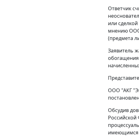
Ответчик счи
неосновател
или сделкой
мнению ООО 
(предмета л
Заявитель ж
обогащения 
начисленных
Представите
ООО "АКГ "Э
постановлен
Обсудив дов
Российской 
процессуаль
имеющимся в