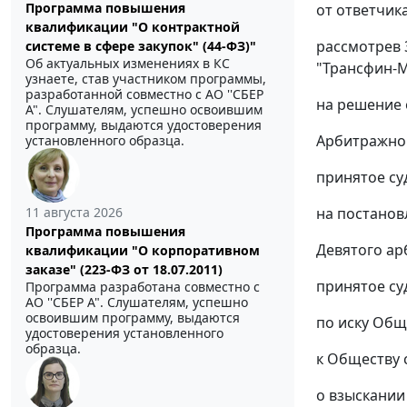
Программа повышения
от ответчика
квалификации "О контрактной
рассмотрев 
системе в сфере закупок" (44-ФЗ)"
Об актуальных изменениях в КС
"Трансфин-
узнаете, став участником программы,
разработанной совместно с АО ''СБЕР
на решение 
А". Слушателям, успешно освоившим
программу, выдаются удостоверения
Арбитражног
установленного образца.
принятое суд
на
постанов
11 августа 2026
Программа повышения
Девятого ар
квалификации "О корпоративном
заказе" (223-ФЗ от 18.07.2011)
принятое суд
Программа разработана совместно с
АО ''СБЕР А". Слушателям, успешно
освоившим программу, выдаются
по иску Общ
удостоверения установленного
образца.
к Обществу 
о взыскании 