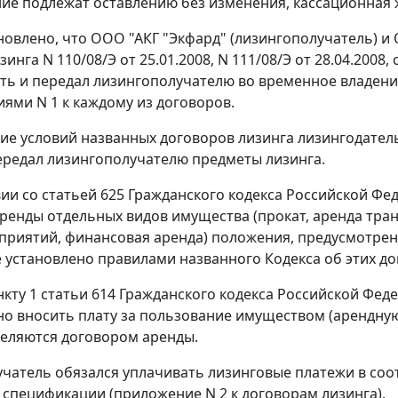
ие подлежат оставлению без изменения, кассационная ж
новлено, что ООО "АКГ "Экфард" (лизингополучатель) и
инга N 110/08/Э от 25.01.2008, N 111/08/Э от 28.04.200
ть и передал лизингополучателю во временное владени
ями N 1 к каждому из договоров.
ие условий названных договоров лизинга лизингодатель 
передал лизингополучателю предметы лизинга.
вии со
статьей 625
Гражданского кодекса Российской Фе
ренды отдельных видов имущества (прокат, аренда тран
приятий, финансовая аренда) положения, предусмотре
е установлено правилами названного Кодекса об этих до
нкту 1 статьи 614
Гражданского кодекса Российской Феде
о вносить плату за пользование имуществом (арендную 
еляются договором аренды.
чатель обязался уплачивать лизинговые платежи в соо
 спецификации (приложение N 2 к договорам лизинга).