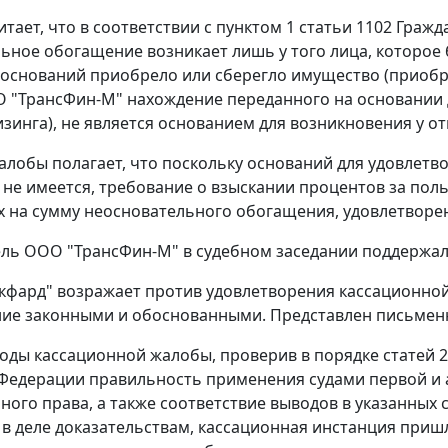
тает, что в соответствии с
пунктом 1 статьи 1102
Гражда
ьное обогащение возникает лишь у того лица, которое
 оснований приобрело или сберегло имущество (приобре
"ТрансФин-М" нахождение переданного на основании д
изинга), не является основанием для возникновения у 
алобы полагает, что поскольку оснований для удовлет
не имеется, требование о взыскании процентов за по
 на сумму неосновательного обогащения, удовлетворе
ль ООО "ТрансФин-М" в судебном заседании поддержал
кфард" возражает против удовлетворения кассационно
ие законными и обоснованными. Представлен письменн
оды кассационной жалобы, проверив в порядке
статей 
Федерации правильность применения судами первой и
ного права, а также соответствие выводов в указанных 
 деле доказательствам, кассационная инстанция пришл