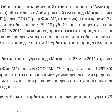
Общество с ограниченной ответственностью "Аудиторск
стец) обратилось в Арбитражный суд города Москвы с и
 (далее ООО "ТрансФин-М", ответчик) о взыскании 1 372 4
ельное обогащение, 79 618 руб. 40 коп. - проценты за 
по 04.05.2011. Также истец просит взыскать проценты з
шения по день уплаты неосновательного обогащения по
ятых в порядке
статьи 49
Арбитражного процессуальног
.
битражного суда города Москвы от 27 мая 2011 года и
сФин-М" в пользу ООО "АКГ "Экфард" взысканы 1 292 800
. процентов за пользование чужими денежными средст
с даты вынесения решения по день оплаты неосновател
 годовых.
нием
Девятого арбитражного апелляционного суда от 23 