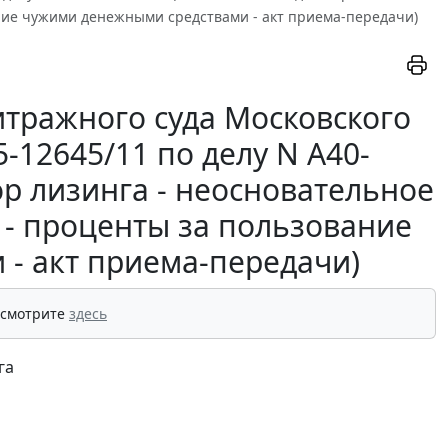
ние чужими денежными средствами - акт приема-передачи)
тражного суда Московского
5-12645/11 по делу N А40-
ор лизинга - неосновательное
 - проценты за пользование
- акт приема-передачи)
 смотрите
здесь
га