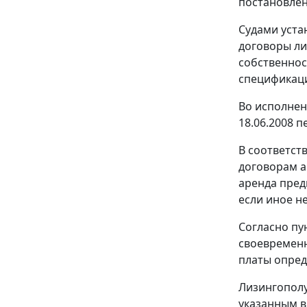
постановлен
Судами уста
договоры лиз
собственнос
спецификаци
Во исполнен
18.06.2008 
В соответст
договорам а
аренда пред
если иное н
Согласно
пу
своевременн
платы опред
Лизингополу
указанным в