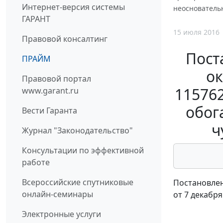
Интернет-версия системы
неоснователь
ГАРАНТ
15 июля 2016
Правовой консалтинг
Пост
ПРАЙМ
ок
Правовой портал
115762
www.garant.ru
обог
Вести Гаранта
ч
Журнал "Законодательство"
Консультации по эффективной
работе
Всероссийские спутниковые
Постановлен
онлайн-семинары
от 7 декабря
Электронные услуги