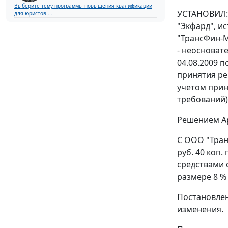
Выберите тему программы повышения квалификации
УСТАНОВИЛ: 
для юристов ...
"Экфард", и
"ТрансФин-М"
- неосноват
04.08.2009 
принятия ре
учетом прин
требований)
Решением Ар
С ООО "Тран
руб. 40 коп
средствами 
размере 8 %
Постановле
изменения.