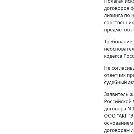
Полагая иск
договоров ф
лизинга по 
собственник
предметов 
Требование 
неосновател
кодекса Рос
Не согласив
ответчик пр
судебный акт
Заявитель ж
Российской
договора N 
ООО "АКГ "Э
основанием 
договорам ли