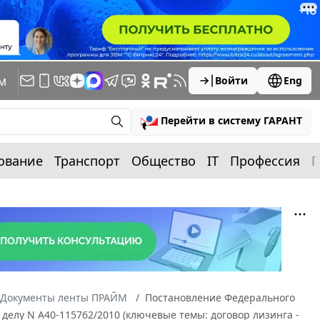
м
Войти
Eng
Перейти в систему ГАРАНТ
ование
Транспорт
Общество
IT
Профессия
П
Документы ленты ПРАЙМ
Постановление Федерального
о делу N А40-115762/2010 (ключевые темы: договор лизинга -