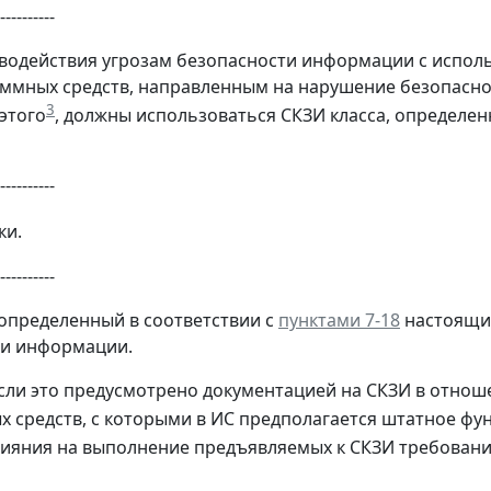
----------
иводействия угрозам безопасности информации с испо
аммных средств, направленным на нарушение безопас
3
 этого
, должны использоваться СКЗИ класса, определен
----------
ки.
----------
 определенный в соответствии с
пунктами 7-18
настоящих
ти информации.
 если это предусмотрено документацией на СКЗИ в отно
 средств, с которыми в ИС предполагается штатное ф
лияния на выполнение предъявляемых к СКЗИ требован