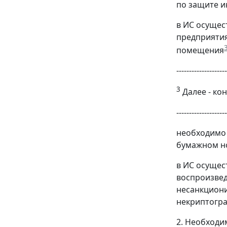
по защите и
в ИС осущес
предприятия
помещения
--------------------
3
Далее - ко
--------------------
необходимо 
бумажном н
в ИС осущес
воспроизвед
несанкциони
некриптогра
2. Необходи