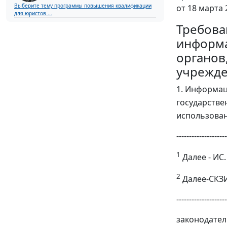
Выберите тему программы повышения квалификации
от 18 марта 
для юристов ...
Требова
информа
органов
учрежде
1. Информац
государстве
использова
--------------------
1
Далее - ИС.
2
Далее-СКЗИ
--------------------
законодател