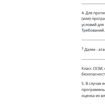
--------------------
4. Для прот
(или) прогр
условий для
Требований.
--------------------
3
Далее - ата
--------------------
Класс СКЗИ,
безопаснос
5. В случае
программных
оценка их в