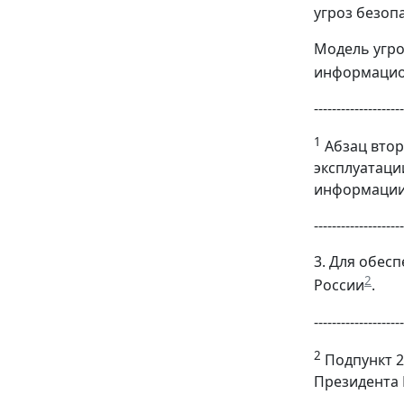
угроз безоп
Модель угро
информацион
--------------------
1
Абзац втор
эксплуатаци
информации,
--------------------
3. Для обес
2
России
.
--------------------
2
Подпункт 2
Президента Р