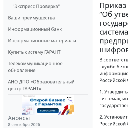
Приказ 
"Экспресс Проверка"
“Об ут
Ваши преимущества
госуда
Информационный банк
система
предпр
Информационные материалы
шифров
Купить систему ГАРАНТ
В соответст
Телекоммуникационное
службе безо
обновление
информацион
Российской 
АНО ДПО «Образовательный
центр ГАРАНТ»
1. Утвердит
системах, и
государстве
2. Установи
Анонсы
Российской 
8 сентября 2026