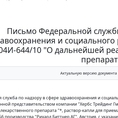
Письмо Федеральной службы
авоохранения и социального р
04И-644/10 "О дальнейшей ре
препарат
Актуальную версию документа
 служба по надзору в сфере здравоохранения и социал
нной представительством компании "Хербс Трейдинг Г
лекарственного препарата "*, раствор-капли для приема
56 производства "Рихард Биттнер АГ", Австрия, с указа