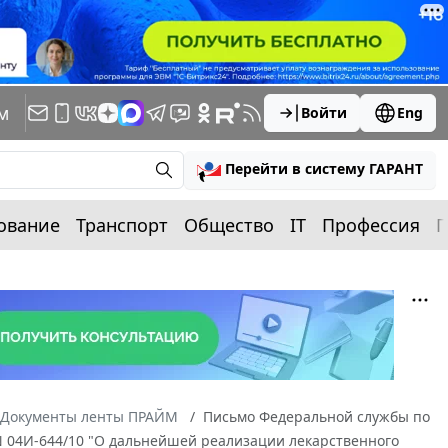
м
Войти
Eng
Перейти в систему ГАРАНТ
ование
Транспорт
Общество
IT
Профессия
П
Документы ленты ПРАЙМ
Письмо Федеральной службы по
 N 04И-644/10 "О дальнейшей реализации лекарственного