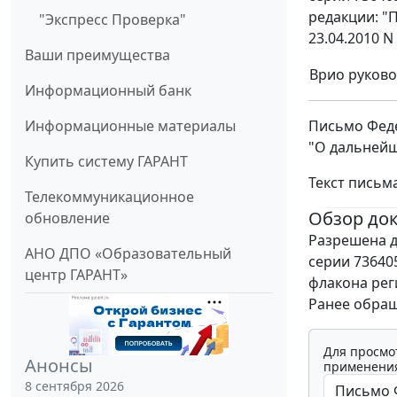
редакции: "
"Экспресс Проверка"
23.04.2010 N
Ваши преимущества
Врио руково
Информационный банк
Письмо Феде
Информационные материалы
"О дальнейш
Купить систему ГАРАНТ
Текст письм
Телекоммуникационное
Обзор до
обновление
Разрешена д
АНО ДПО «Образовательный
серии 736405
центр ГАРАНТ»
флакона рег
Ранее обращ
Для просмо
Анонсы
применения
8 сентября 2026