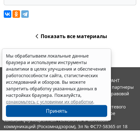
Показать все материалы
Мы обрабатываем локальные данные
браузера и используем инструменты
аналитики в целях улучшения и обеспечения
работоспособности сайта, статистических
© ООО "НПП "ГАРАНТ-СЕРВИС", 2026. Система ГАРАНТ
исследований и обзоров. Вы можете
выпускается с 1990 года. Компания "Гарант" и ее партнеры
запретить обработку указанных данных в
являются участниками Российской ассоциации правовой
настройках браузера. Пожалуйста,
информации ГАРАНТ.
ознакомьтесь с условиями их обработки
.
Портал ГАРАНТ.РУ зарегистрирован в качестве сетевого
Принять
издания Федеральной службой по надзору в сфере
связи,информационных технологий и массовых
коммуникаций (Роскомнадзором), Эл № ФС77-58365 от 18
июня 2014 года.