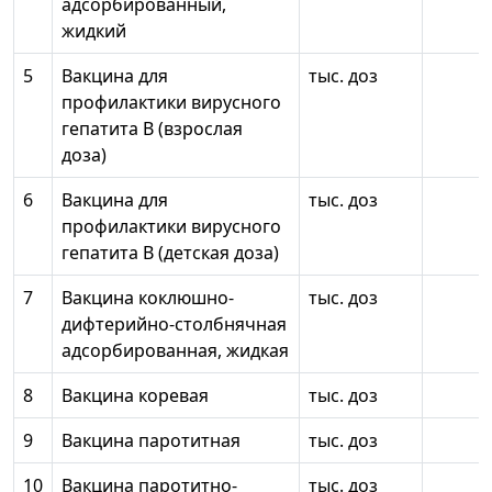
адсорбированный,
жидкий
5
Вакцина для
тыс. доз
профилактики вирусного
гепатита В (взрослая
доза)
6
Вакцина для
тыс. доз
профилактики вирусного
гепатита В (детская доза)
7
Вакцина коклюшно-
тыс. доз
дифтерийно-столбнячная
адсорбированная, жидкая
8
Вакцина коревая
тыс. доз
9
Вакцина паротитная
тыс. доз
10
Вакцина паротитно-
тыс. доз