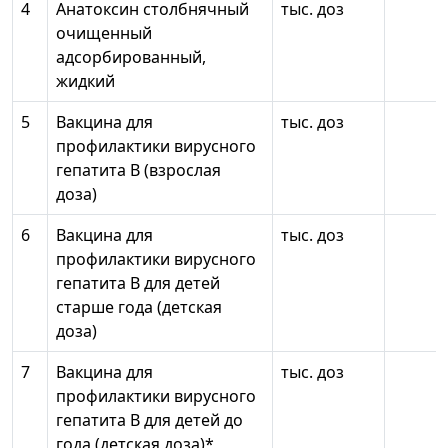
4
Анатоксин столбнячный
тыс. доз
очищенный
адсорбированный,
жидкий
5
Вакцина для
тыс. доз
профилактики вирусного
гепатита В (взрослая
доза)
6
Вакцина для
тыс. доз
профилактики вирусного
гепатита В для детей
старше года (детская
доза)
7
Вакцина для
тыс. доз
профилактики вирусного
гепатита В для детей до
года (детская доза)*