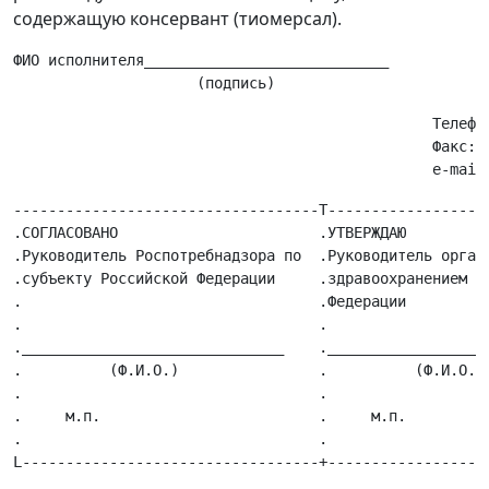
содержащую консервант (тиомерсал).
ФИО исполнителя____________________________            
                                                Телефон
                                                Факс:  
-----------------------------------T-------------------
.СОГЛАСОВАНО                       .УТВЕРЖДАЮ          
.Руководитель Роспотребнадзора по  .Руководитель органа
.субъекту Российской Федерации     .здравоохранением су
.                                  .Федерации          
.                                  .                   
.______________________________    .___________________
.          (Ф.И.О.)                .          (Ф.И.О.) 
.                                  .                   
.     м.п.                         .     м.п.          
.                                  .                   