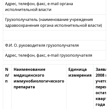
Адрес, телефон, факс, e-mail органа
исполнительной власти
Грузополучатель (наименование учреждения
здравоохранения органа исполнительной власти)
Ф.И. О. руководителя грузополучателя
Адрес, телефон, факс, e-mail грузополучателя
N
Наименование
Единица
Заявл
п/
медицинского
измерения
2008 г
п
иммунобиологического
учето
препарата
перех
остатк
кварта
года