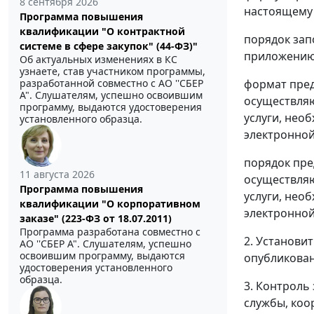
8 сентября 2026
настоящему 
Программа повышения
квалификации "О контрактной
порядок зап
системе в сфере закупок" (44-ФЗ)"
приложению 
Об актуальных изменениях в КС
узнаете, став участником программы,
разработанной совместно с АО ''СБЕР
формат пред
А". Слушателям, успешно освоившим
осуществляю
программу, выдаются удостоверения
услуги, нео
установленного образца.
электронной
порядок пре
11 августа 2026
осуществляю
Программа повышения
услуги, нео
квалификации "О корпоративном
электронной
заказе" (223-ФЗ от 18.07.2011)
Программа разработана совместно с
2. Установи
АО ''СБЕР А". Слушателям, успешно
освоившим программу, выдаются
опубликовани
удостоверения установленного
образца.
3. Контроль
службы, коо