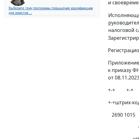
и своевреме
Выберите тему программы повышения квалификации
для юристов ...
Исполняющи
руководите
налоговой 
Зарегистрир
Регистраци
Приложение
к приказу Ф
от 08.11.202
+-+ +-+ +----
+-+штрих-код
2690 1015 +--
+---------