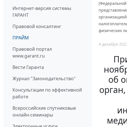
(Федеральной 
Интернет-версия системы
представления
ГАРАНТ
организацией
налогоплатель
Правовой консалтинг
физических ли
ПРАЙМ
4 декабря 202
Правовой портал
www.garant.ru
Пр
ноябр
Вести Гаранта
об о
Журнал "Законодательство"
орган,
Консультации по эффективной
работе
и
Всероссийские спутниковые
онлайн-семинары
меди
Электронные услуги