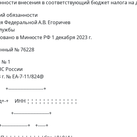
нности внесения в соответствующий бюджет налога на 
й обязанности
ля Федеральной
А.В. Егоричев
службы
овано в Минюсте РФ 1 декабря 2023 г.
онный № 76228
 № 1
НС России
3 г. № ЕА-7-11/824@
-------------------+
+-+ ИНН ¦ ¦ ¦ ¦ ¦ ¦ ¦ ¦ ¦ ¦ ¦ ¦ ¦
---------------------+
--------+ +-----+