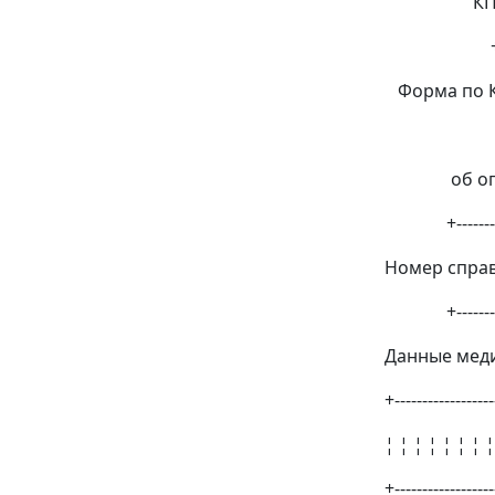
КПП ¦ ¦ ¦ 
+---------
Форма по К
Спр
об оплате 
+--------
Номер справк
+--------
Данные меди
+------------------
¦ ¦ ¦ ¦ ¦ ¦ ¦ ¦
+------------------