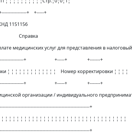
¦ ¦ ¦ ¦ ¦ ¦ ¦Стр.¦0¦0¦1¦
--------+ +-----+
НД 1151156
авка
медицинских услуг для представления в налоговый
---------------+ +-----+ +-------+
и ¦ ¦ ¦ ¦ ¦ ¦ ¦ ¦ ¦ ¦ ¦ ¦ ¦ Номер корректировки ¦ ¦ ¦ ¦
---------------+ +-----+ +-------+
цинской организации / индивидуального предпринима
-------------------------------------------------------------+
 ¦ ¦ ¦ ¦ ¦ ¦ ¦ ¦ ¦ ¦ ¦ ¦ ¦ ¦ ¦ ¦ ¦ ¦ ¦ ¦ ¦ ¦ ¦ ¦ ¦ ¦ ¦ ¦ ¦ ¦ ¦ ¦ ¦
-------------------------------------------------------------+