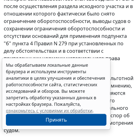
после осуществления раздела исходного участка и в
отношении которого фактически было снято
ограничение оборотоспособности, выводы судов о
сохранении ограничения оборотоспособности и
отсутствии оснований для применения подпункта
"б" пункта 4 Правил N 279 при установленных по
делу обстоятельствах и в соответствии с
приведенными нормами материального права
Мы обрабатываем локальные данные
нельзя признать обоснованными.
браузера и используем инструменты
Более того, выводы судов о неприменении льготной
аналитики в целях улучшения и обеспечения
работоспособности сайта, статистических
цены при продаже спорного участка, по их мнению,
исследований и обзоров. Вы можете
сохраняющего ограничение в обороте, являются
запретить обработку указанных данных в
противоречивыми, поскольку признание его
настройках браузера. Пожалуйста,
таковым в соответствии со статьей 27 Земельного
ознакомьтесь с условиями их обработки
.
кодекса препятствовало бы его продаже, и спор об
Принять
условиях выкупа был невозможен для рассмотрения
судом.