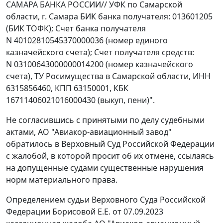
САМАРА БАНКА РОССИИ// УФК по Самарской
области, г. Самара БИК банка получателя: 013601205
(БИК ТОФК); Счет банка получателя
N 40102810545370000036 (номер единого
казначейского счета); Счет получателя средств:
N 03100643000000014200 (номер казначейского
счета), ТУ Росимущества в Самарской области, ИНН
6315856460, КПП 63150001, КБК
16711406021016000430 (выкуп, пени)".
Не согласившись с принятыми по делу судебными
актами, АО "Авиакор-авиационный завод"
обратилось в Верховный Суд Российской Федерации
с жалобой, в которой просит об их отмене, ссылаясь
на допущенные судами существенные нарушения
норм материального права.
Определением судьи Верховного Суда Российской
Федерации Борисовой Е.Е. от 07.09.2023