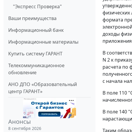
утвержденно
"Экспресс Проверка"
физических 
Ваши преимущества
формата пре
электронной
Информационный банк
доходы физи
приложения 
Информационные материалы
В соответст
Купить систему ГАРАНТ
N 2 к приказ
Телекоммуникационное
расчета по 
обновление
полученного
с начала на
АНО ДПО «Образовательный
центр ГАРАНТ»
В поле 110 
начисленног
В поле 140 
нарастающим
Анонсы
8 сентября 2026
Таким образ