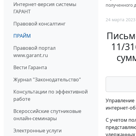
Интернет-версия системы
полученного 
ГАРАНТ
24 марта 2023
Правовой консалтинг
Письмо
ПРАЙМ
11/3
Правовой портал
сум
www.garant.ru
Вести Гаранта
Журнал "Законодательство"
Консультации по эффективной
работе
Управление 
интернет-о
Всероссийские спутниковые
онлайн-семинары
С учетом по
представляю
Электронные услуги
удержанных 