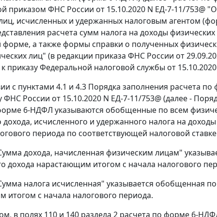
й приказом ФНС России от 15.10.2020 N ЕД-7-11/753@ "
лиц, исчисленных и удержанных налоговым агентом (фор
дставления расчета сумм налога на доходы физических 
 форме, а также формы справки о полученных физическ
ческих лиц" (в редакции приказа ФНС России от 29.09.2
к приказу Федеральной налоговой службы от 15.10.2020 
вии с пунктами 4.1 и 4.3 Порядка заполнения расчета 
у ФНС России от 15.10.2020 N ЕД-7-11/753@ (далее - Пор
форме 6-НДФЛ указываются обобщенные по всем физич
 дохода, исчисленного и удержанного налога на доходы
логового периода по соответствующей налоговой ставке
"Сумма дохода, начисленная физическим лицам" указыв
о дохода нарастающим итогом с начала налогового пер
"Сумма налога исчисленная" указывается обобщенная п
 итогом с начала налогового периода.
ом, в полях 110 и 140 раздела 2 расчета по форме 6-НДФ