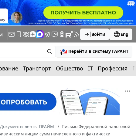
м
Войти
Eng
Перейти в систему ГАРАНТ
ование
Транспорт
Общество
IT
Профессия
П
Документы ленты ПРАЙМ
Письмо Федеральной налоговой
 физическим лицам сумм начисленного и фактически