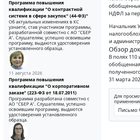
Программа повышения
обобщенные 
квалификации "О контрактной
НДФЛ за пери
системе в сфере закупок" (44-ФЗ)"
Об актуальных изменениях в КС
Начальник 
узнаете, став участником программы,
разработанной совместно с АО ''СБЕР
налогообло
А". Слушателям, успешно освоившим
и администр
программу, выдаются удостоверения
Обзор до
установленного образца.
В полях 110 
обобщенная 
полученного
11 августа 2026
31 марта 202
Программа повышения
квалификации "О корпоративном
заказе" (223-ФЗ от 18.07.2011)
Для просмо
Программа разработана совместно с
применения
АО ''СБЕР А". Слушателям, успешно
освоившим программу, выдаются
удостоверения установленного
образца.