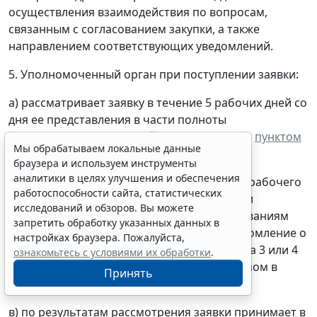
осуществления взаимодействия по вопросам,
связанным с согласованием закупки, а также
направлением соответствующих уведомлений.
5. Уполномоченный орган при поступлении заявки:
а) рассматривает заявку в течение 5 рабочих дней со
дня ее представления в части полноты
представленных сведений в соответствии с
пунктом
Мы обрабатываем локальные данные
3
или
4
настоящих Правил;
браузера и используем инструменты
аналитики в целях улучшения и обеспечения
б) направляет заказчику в течение одного рабочего
работоспособности сайта, статистических
дня со дня окончания рассмотрения заявки
исследований и обзоров. Вы можете
уведомление о соответствии заявки требованиям
запретить обработку указанных данных в
пункта 3
или
4
настоящих Правил или уведомление о
настройках браузера. Пожалуйста,
несоответствии заявки требованиям пункта 3 или 4
ознакомьтесь с условиями их обработки
.
настоящих Правил с одновременным отказом в
Принять
дальнейшем рассмотрении заявки;
в) по результатам рассмотрения заявки принимает в