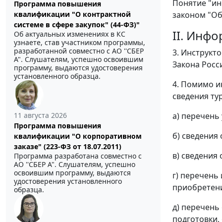
Понятие "ин
Программа повышения
квалификации "О контрактной
законом "Об
системе в сфере закупок" (44-ФЗ)"
II. Инфо
Об актуальных изменениях в КС
узнаете, став участником программы,
разработанной совместно с АО ''СБЕР
3. Инструкт
А". Слушателям, успешно освоившим
Закона Росс
программу, выдаются удостоверения
установленного образца.
4. Помимо и
сведения ту
11 августа 2026
а) перечень 
Программа повышения
б) сведения 
квалификации "О корпоративном
заказе" (223-ФЗ от 18.07.2011)
в) сведения 
Программа разработана совместно с
АО ''СБЕР А". Слушателям, успешно
освоившим программу, выдаются
г) перечень
удостоверения установленного
приобретени
образца.
д) перечень
подготовки,