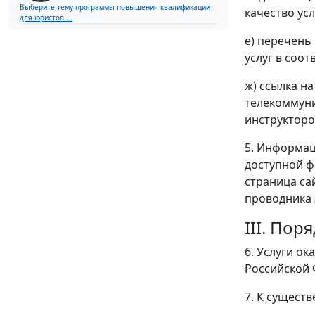
Выберите тему программы повышения квалификации
качество ус
для юристов ...
е) перечень
услуг в соо
ж) ссылка н
телекоммуни
инструкторо
5. Информац
доступной ф
страница сай
проводника 
III. По
6. Услуги о
Российской 
7. К сущест