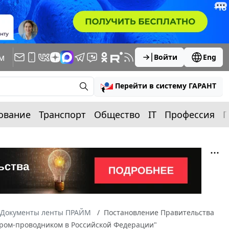
м
Войти
Eng
Перейти в систему ГАРАНТ
ование
Транспорт
Общество
IT
Профессия
П
Документы ленты ПРАЙМ
Постановление Правительства
тором-проводником в Российской Федерации"