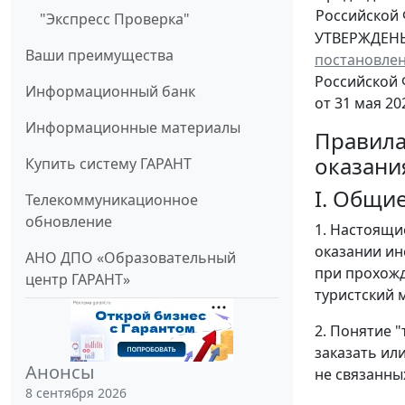
Российской
"Экспресс Проверка"
УТВЕРЖДЕН
Ваши преимущества
постановле
Российской
Информационный банк
от 31 мая 202
Информационные материалы
Правил
оказани
Купить систему ГАРАНТ
I. Общи
Телекоммуникационное
обновление
1. Настоящи
оказании ин
АНО ДПО «Образовательный
при прохожд
центр ГАРАНТ»
туристский 
2. Понятие 
заказать ил
Анонсы
не связанны
8 сентября 2026