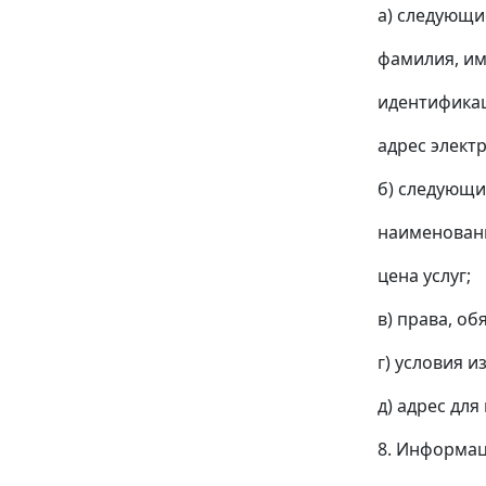
а) следующи
фамилия, им
идентифика
адрес элект
б) следующие
наименовани
цена услуг;
в) права, об
г) условия 
д) адрес дл
8. Информац