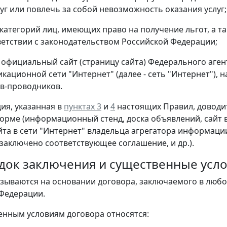
луг или повлечь за собой невозможность оказания услуг;
 категорий лиц, имеющих право на получение льгот, а т
тветствии с законодательством Российской Федерации;
а официальный сайт (страницу сайта) Федерального аге
кационной сети "Интернет" (далее - сеть "Интернет"),
в-проводников.
ия, указанная в
пунктах 3
и
4
настоящих Правил, доводитс
орме (информационный стенд, доска объявлений, сайт в
та в сети "Интернет" владельца агрегатора информации 
заключено соответствующее соглашение, и др.).
рядок заключения и существенные усл
казываются на основании договора, заключаемого в люб
Федерации.
венным условиям договора относятся: