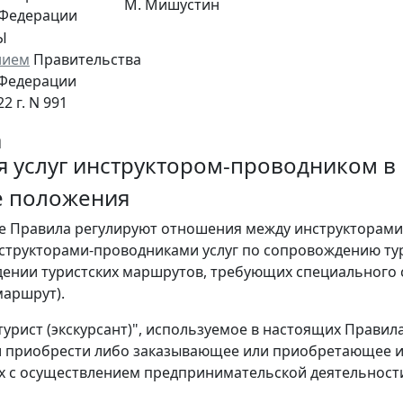
М. Мишустин
 Федерации
Ы
нием
Правительства
 Федерации
2 г. N 991
а
я услуг инструктором-проводником в
е положения
е Правила регулируют отношения между инструкторами-
структорами-проводниками услуг по сопровождению тур
ении туристских маршрутов, требующих специального со
маршрут).
"турист (экскурсант)", используемое в настоящих Прави
и приобрести либо заказывающее или приобретающее и 
х с осуществлением предпринимательской деятельност