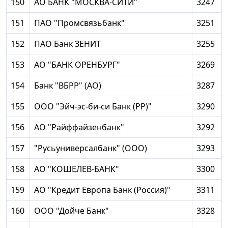
150
АО БАНК "МОСКВА-СИТИ"
3247
151
ПАО "Промсвязьбанк"
3251
152
ПАО Банк ЗЕНИТ
3255
153
АО "БАНК ОРЕНБУРГ"
3269
154
Банк "ВБРР" (АО)
3287
155
ООО "Эйч-эс-би-си Банк (РР)"
3290
156
АО "Райффайзенбанк"
3292
157
"Русьуниверсалбанк" (ООО)
3293
158
АО "КОШЕЛЕВ-БАНК"
3300
159
АО "Кредит Европа Банк (Россия)"
3311
160
ООО "Дойче Банк"
3328