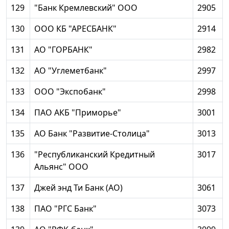
129
"Банк Кремлевский" ООО
2905
130
ООО КБ "АРЕСБАНК"
2914
131
АО "ГОРБАНК"
2982
132
АО "Углеметбанк"
2997
133
ООО "Экспобанк"
2998
134
ПАО АКБ "Приморье"
3001
135
АО Банк "Развитие-Столица"
3013
136
"Республиканский Кредитный
3017
Альянс" ООО
137
Джей энд Ти Банк (АО)
3061
138
ПАО "РГС Банк"
3073