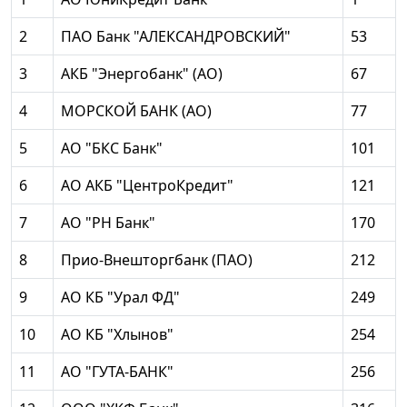
2
ПАО Банк "АЛЕКСАНДРОВСКИЙ"
53
3
АКБ "Энергобанк" (АО)
67
4
МОРСКОЙ БАНК (АО)
77
5
АО "БКС Банк"
101
6
АО АКБ "ЦентроКредит"
121
7
АО "РН Банк"
170
8
Прио-Внешторгбанк (ПАО)
212
9
АО КБ "Урал ФД"
249
10
АО КБ "Хлынов"
254
11
АО "ГУТА-БАНК"
256