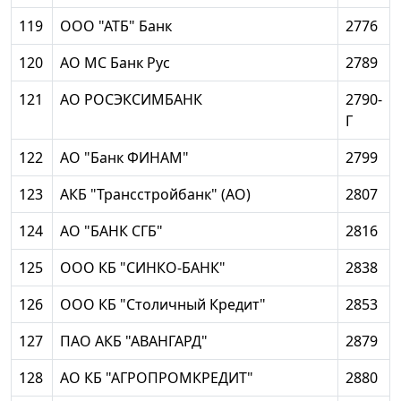
119
ООО "АТБ" Банк
2776
120
АО МС Банк Рус
2789
121
АО РОСЭКСИМБАНК
2790-
Г
122
АО "Банк ФИНАМ"
2799
123
АКБ "Трансстройбанк" (АО)
2807
124
АО "БАНК СГБ"
2816
125
ООО КБ "СИНКО-БАНК"
2838
126
ООО КБ "Столичный Кредит"
2853
127
ПАО АКБ "АВАНГАРД"
2879
128
АО КБ "АГРОПРОМКРЕДИТ"
2880