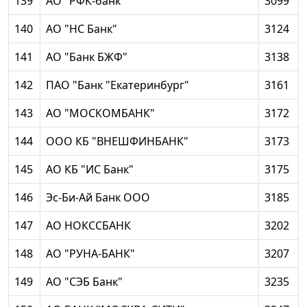
139
АО "РФК-банк"
3099
140
АО "НС Банк"
3124
141
АО "Банк БЖФ"
3138
142
ПАО "Банк "Екатеринбург"
3161
143
АО "МОСКОМБАНК"
3172
144
ООО КБ "ВНЕШФИНБАНК"
3173
145
АО КБ "ИС Банк"
3175
146
Эс-Би-Ай Банк ООО
3185
147
АО НОКССБАНК
3202
148
АО "РУНА-БАНК"
3207
149
АО "СЭБ Банк"
3235