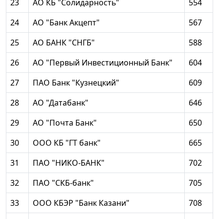
23
АО КБ "Солидарность"
554
24
АО "Банк Акцепт"
567
25
АО БАНК "СНГБ"
588
26
АО "Первый Инвестиционный Банк"
604
27
ПАО Банк "Кузнецкий"
609
28
АО "Датабанк"
646
29
АО "Почта Банк"
650
30
ООО КБ "ГТ банк"
665
31
ПАО "НИКО-БАНК"
702
32
ПАО "СКБ-банк"
705
33
ООО КБЭР "Банк Казани"
708