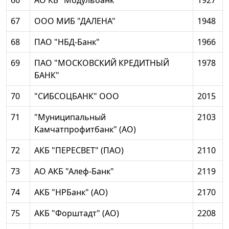
66
АО КБ "Модульбанк"
1927
67
ООО МИБ "ДАЛЕНА"
1948
68
ПАО "НБД-Банк"
1966
69
ПАО "МОСКОВСКИЙ КРЕДИТНЫЙ
1978
БАНК"
70
"СИБСОЦБАНК" ООО
2015
71
"Муниципальный
2103
Камчатпрофитбанк" (АО)
72
АКБ "ПЕРЕСВЕТ" (ПАО)
2110
73
АО АКБ "Алеф-Банк"
2119
74
АКБ "НРБанк" (АО)
2170
75
АКБ "Форштадт" (АО)
2208