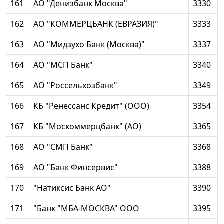
161
АО "Денизбанк Москва"
3330
162
АО "КОММЕРЦБАНК (ЕВРАЗИЯ)"
3333
163
АО "Мидзухо Банк (Москва)"
3337
164
АО "МСП Банк"
3340
165
АО "Россельхозбанк"
3349
166
КБ "Ренессанс Кредит" (ООО)
3354
167
КБ "Москоммерцбанк" (АО)
3365
168
АО "СМП Банк"
3368
169
АО "Банк Финсервис"
3388
170
"Натиксис Банк АО"
3390
171
"Банк "МБА-МОСКВА" ООО
3395