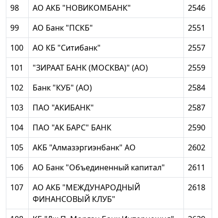
98
АО АКБ "НОВИКОМБАНК"
2546
99
АО Банк "ПСКБ"
2551
100
АО КБ "Ситибанк"
2557
101
"ЗИРААТ БАНК (МОСКВА)" (АО)
2559
102
Банк "КУБ" (АО)
2584
103
ПАО "АКИБАНК"
2587
104
ПАО "АК БАРС" БАНК
2590
105
АКБ "Алмазэргиэнбанк" АО
2602
106
АО Банк "Объединенный капитал"
2611
107
АО АКБ "МЕЖДУНАРОДНЫЙ
2618
ФИНАНСОВЫЙ КЛУБ"