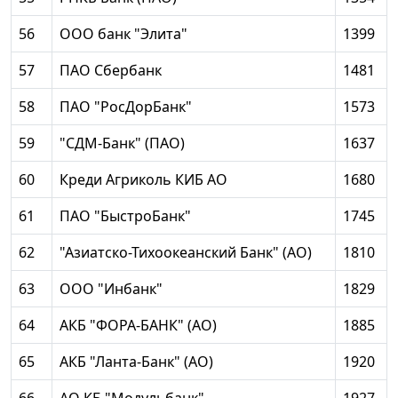
56
ООО банк "Элита"
1399
57
ПАО Сбербанк
1481
58
ПАО "РосДорБанк"
1573
59
"СДМ-Банк" (ПАО)
1637
60
Креди Агриколь КИБ АО
1680
61
ПАО "БыстроБанк"
1745
62
"Азиатско-Тихоокеанский Банк" (АО)
1810
63
ООО "Инбанк"
1829
64
АКБ "ФОРА-БАНК" (АО)
1885
65
АКБ "Ланта-Банк" (АО)
1920