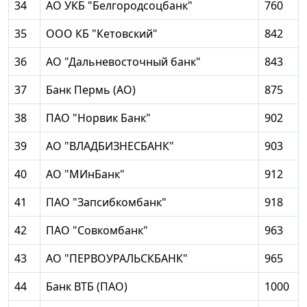
34
АО УКБ "Белгородсоцбанк"
760
35
ООО КБ "Кетовский"
842
36
АО "Дальневосточный банк"
843
37
Банк Пермь (АО)
875
38
ПАО "Норвик Банк"
902
39
АО "ВЛАДБИЗНЕСБАНК"
903
40
АО "МИнБанк"
912
41
ПАО "Запсибкомбанк"
918
42
ПАО "Совкомбанк"
963
43
АО "ПЕРВОУРАЛЬСКБАНК"
965
44
Банк ВТБ (ПАО)
1000