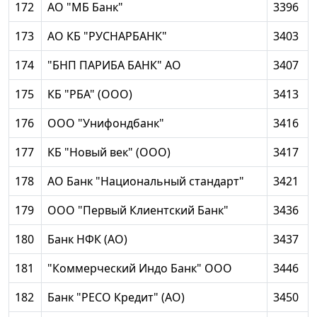
172
АО "МБ Банк"
3396
173
АО КБ "РУСНАРБАНК"
3403
174
"БНП ПАРИБА БАНК" АО
3407
175
КБ "РБА" (ООО)
3413
176
ООО "Унифондбанк"
3416
177
КБ "Новый век" (ООО)
3417
178
АО Банк "Национальный стандарт"
3421
179
ООО "Первый Клиентский Банк"
3436
180
Банк НФК (АО)
3437
181
"Коммерческий Индо Банк" ООО
3446
182
Банк "РЕСО Кредит" (АО)
3450