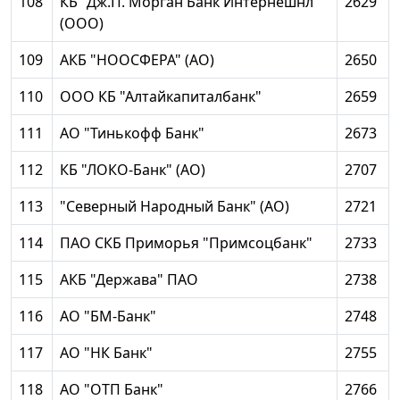
108
КБ "Дж.П. Морган Банк Интернешнл"
2629
(ООО)
109
АКБ "НООСФЕРА" (АО)
2650
110
ООО КБ "Алтайкапиталбанк"
2659
111
АО "Тинькофф Банк"
2673
112
КБ "ЛОКО-Банк" (АО)
2707
113
"Северный Народный Банк" (АО)
2721
114
ПАО СКБ Приморья "Примсоцбанк"
2733
115
АКБ "Держава" ПАО
2738
116
АО "БМ-Банк"
2748
117
АО "НК Банк"
2755
118
АО "ОТП Банк"
2766