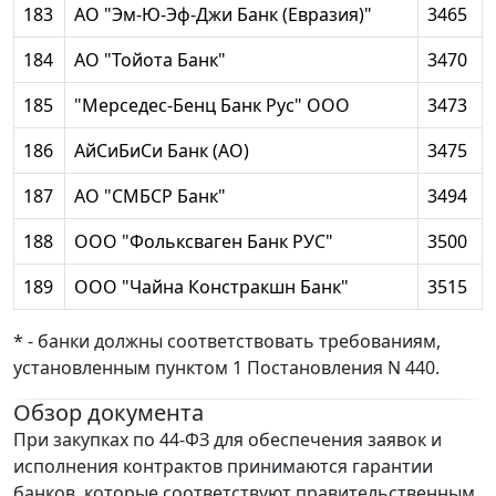
183
АО "Эм-Ю-Эф-Джи Банк (Евразия)"
3465
184
АО "Тойота Банк"
3470
185
"Мерседес-Бенц Банк Рус" ООО
3473
186
АйСиБиСи Банк (АО)
3475
187
АО "СМБСР Банк"
3494
188
ООО "Фольксваген Банк РУС"
3500
189
ООО "Чайна Констракшн Банк"
3515
* - банки должны соответствовать требованиям,
установленным пунктом 1 Постановления N 440.
Обзор документа
При закупках по 44-ФЗ для обеспечения заявок и
исполнения контрактов принимаются гарантии
банков, которые соответствуют правительственным