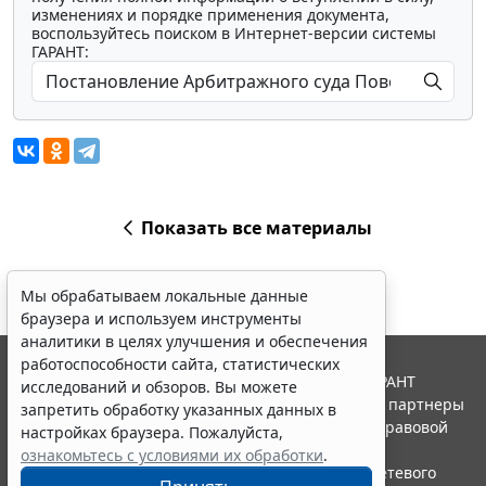
изменениях и порядке применения документа,
воспользуйтесь поиском в Интернет-версии системы
ГАРАНТ:
Показать все материалы
Мы обрабатываем локальные данные
браузера и используем инструменты
аналитики в целях улучшения и обеспечения
работоспособности сайта, статистических
© ООО "НПП "ГАРАНТ-СЕРВИС", 2026. Система ГАРАНТ
исследований и обзоров. Вы можете
выпускается с 1990 года. Компания "Гарант" и ее партнеры
запретить обработку указанных данных в
являются участниками Российской ассоциации правовой
настройках браузера. Пожалуйста,
информации ГАРАНТ.
ознакомьтесь с условиями их обработки
.
Портал ГАРАНТ.РУ зарегистрирован в качестве сетевого