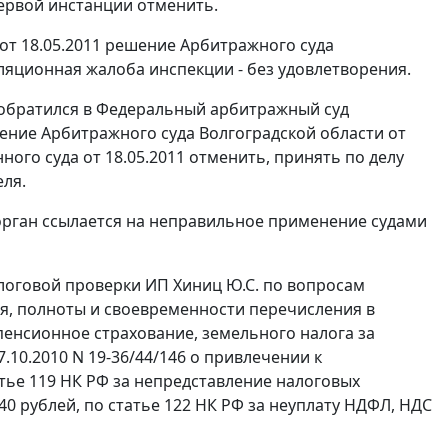
ервой инстанции отменить.
т 18.05.2011 решение Арбитражного суда
лляционная жалоба инспекции - без удовлетворения.
 обратился в Федеральный арбитражный суд
ение Арбитражного суда Волгоградской области от
ого суда от 18.05.2011 отменить, принять по делу
еля.
орган ссылается на неправильное применение судами
алоговой проверки ИП Хиниц Ю.С. по вопросам
я, полноты и своевременности перечисления в
пенсионное страхование, земельного налога за
7.10.2010 N 19-36/44/146 о привлечении к
тье 119
НК РФ за непредставление налоговых
40 рублей, по
статье 122
НК РФ за неуплату НДФЛ, НДС