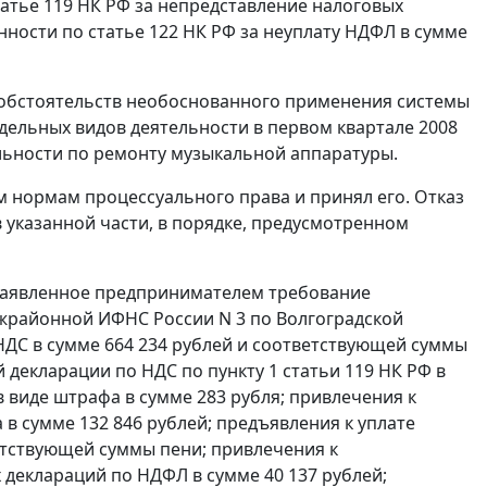
татье 119
НК РФ за непредставление налоговых
енности по
статье 122
НК РФ за неуплату НДФЛ в сумме
 обстоятельств необоснованного применения системы
дельных видов деятельности в первом квартале 2008
ельности по ремонту музыкальной аппаратуры.
м нормам процессуального права и принял его. Отказ
 указанной части, в порядке, предусмотренном
 заявленное предпринимателем требование
жрайонной ИФНС России N 3 по Волгоградской
е НДС в сумме 664 234 рублей и соответствующей суммы
й декларации по НДС по
пункту 1 статьи 119
НК РФ в
 виде штрафа в сумме 283 рубля; привлечения к
 в сумме 132 846 рублей; предъявления к уплате
ветствующей суммы пени; привлечения к
 деклараций по НДФЛ в сумме 40 137 рублей;