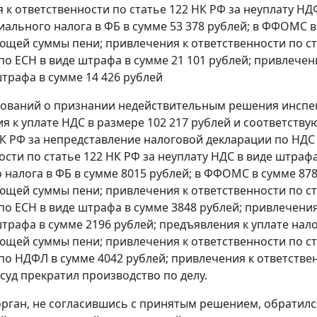
 к ответственности по
статье 122
НК РФ за неуплату НДФ
иального налога в ФБ в сумме 53 378 рублей; в ФФОМС в 
ющей суммы пени; привлечения к ответственности по
с
по ЕСН в виде штрафа в сумме 21 101 рублей; привлечен
штрафа в сумме 14 426 рублей
бований о признании недействительным решения инспекци
я к уплате НДС в размере 102 217 рублей и соответств
К РФ за непредставление налоговой декларации по НДС 
ости по
статье 122
НК РФ за неуплату НДС в виде штрафа
 налога в ФБ в сумме 8015 рублей; в ФФОМС в сумме 878
ющей суммы пени; привлечения к ответственности по
с
по ЕСН в виде штрафа в сумме 3848 рублей; привлечени
штрафа в сумме 2196 рублей; предъявления к уплате нало
ющей суммы пени; привлечения к ответственности по
с
по НДФЛ в сумме 4042 рублей; привлечения к ответстве
 суд прекратил производство по делу.
рган, не согласившись с принятым решением, обратил