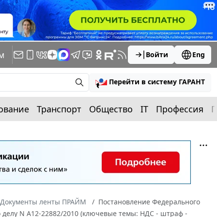
м
Войти
Eng
Перейти в систему ГАРАНТ
ование
Транспорт
Общество
IT
Профессия
П
Документы ленты ПРАЙМ
Постановление Федерального
о делу N А12-22882/2010 (ключевые темы: НДС - штраф -