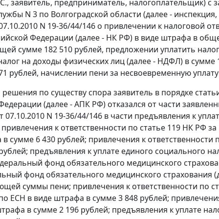
С., заявитель, предприниматель, налогоплательщик) с
лужбы N 3 по Волгоградской области (далее - инспекция
07.10.2010 N 19-36/44/146 о привлечении к налоговой о
сийской Федерации (далее - НК РФ) в виде штрафа в общ
щей сумме 182 510 рублей, предложении уплатить налог 
налог на доходы физических лиц (далее - НДФЛ) в сумме 
271 рублей, начислении пени за несвоевременную уплату
 решения по существу спора заявитель в порядке
стать
Федерации (далее - АПК РФ) отказался от части заявлен
т 07.10.2010 N 19-36/44/146 в части предъявления к упл
 привлечения к ответственности по
статье 119
НК РФ за
 в сумме 6 430 рублей; привлечения к ответственности 
 рублей; предъявления к уплате единого социального нал
едеральный фонд обязательного медицинского страхован
ьный фонд обязательного медицинского страхования (да
ющей суммы пени; привлечения к ответственности по
с
по ЕСН в виде штрафа в сумме 3 848 рублей; привлечени
штрафа в сумме 2 196 рублей; предъявления к уплате нал