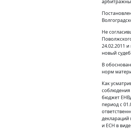
арбитражный
Постановлен
Волгоградск
Не согласив
Поволжского
24.02.2011 
новый судеб
В обоснован
норм матери
Как усматри
соблюдения 
бюджет ЕНВД
период с 01.
ответственн
деклараций 
и ЕСН в вид