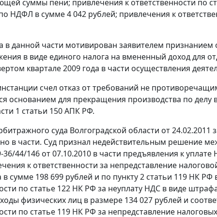
ющей суммы пени; привлечения к ответственности по
с
по НДФЛ в сумме 4 042 рублей; привлечения к ответств
ка в данной части мотивирован заявителем признанием
ения в виде единого налога на вмененный доход для от
твертом квартале 2009 года в части осуществления деят
инстанции счел отказ от требований не противоречащи
лся основанием для прекращения производства по делу в
сти 1 статьи 150
АПК РФ.
битражного суда Волгоградской области от 24.02.2011
но в части. Суд признал недействительным решение ме
9-36/44/146 от 07.10.2010 в части предъявления к уплат
ечения к ответственности за непредставление налогово
 в сумме 198 699 рублей и по
пункту 2 статьи 119
НК РФ в
ости по
статье 122
НК РФ за неуплату НДС в виде штрафа
оходы физических лиц в размере 134 027 рублей и соот
ости по
статье 119
НК РФ за непредставление налоговых