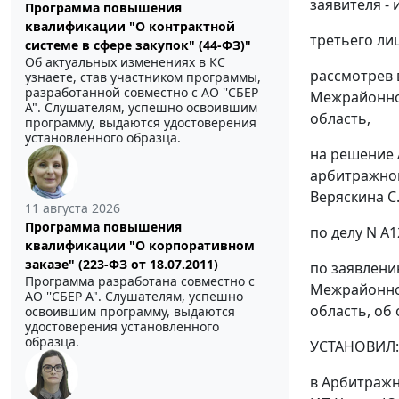
заявителя - 
Программа повышения
квалификации "О контрактной
третьего лиц
системе в сфере закупок" (44-ФЗ)"
Об актуальных изменениях в КС
рассмотрев 
узнаете, став участником программы,
разработанной совместно с АО ''СБЕР
Межрайонной
А". Слушателям, успешно освоившим
область,
программу, выдаются удостоверения
установленного образца.
на решение 
арбитражног
Веряскина С.
11 августа 2026
Программа повышения
по делу N А1
квалификации "О корпоративном
заказе" (223-ФЗ от 18.07.2011)
по заявлени
Программа разработана совместно с
Межрайонной
АО ''СБЕР А". Слушателям, успешно
область, об
освоившим программу, выдаются
удостоверения установленного
образца.
УСТАНОВИЛ:
в Арбитражн