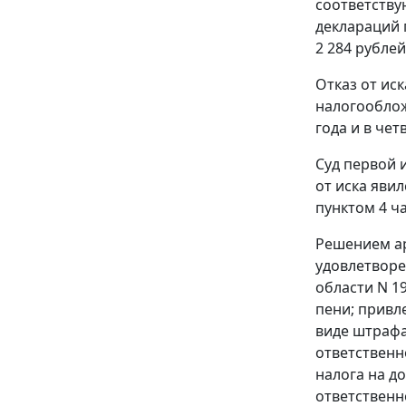
соответству
деклараций 
2 284 рублей
Отказ от ис
налогооблож
года и в че
Суд первой 
от иска яви
пунктом 4 ча
Решением ар
удовлетворе
области N 1
пени; привл
виде штрафа
ответственн
налога на д
ответственн