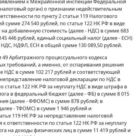
 заявлением к Межрайонной инспекции Федеральной
, налоговый орган) о признании недействительным
тветственности по
пункту 2 статьи 119
Налогового
ей сумме 274 540 рублей, по
статье 122
НК РФ в виде
на добавленную стоимость (далее - НДС) в сумме 683
145 446 рублей, единый социальный налог (далее - ЕСН)
 НДС, НДФЛ, ЕСН в общей сумме 130 089,50 рублей.
и 49
Арбитражного процессуального кодекса
ных требований, а именно, от оспаривания решения
ате НДС в сумме 102 217 рублей и соответствующей
 непредставление налоговой декларации по НДС в
по
статье 122
НК РФ за неуплату НДС в виде штрафа в
ога в федеральный бюджет (далее - ФБ) в сумме 8 015
ия (далее - ФФОМС) в сумме 878 рублей; в
лее - ТФОМС) в сумме 1 946 рублей и
татье 119
НК РФ за непредставление налоговой
я к ответственности по
статье 122
НК РФ за неуплату
ога на доходы физических лиц в сумме 11 419 рублей и