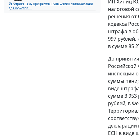
ИП Хиниц Ю.
Выберите тему программы повышения квалификации
налоговой с
для юристов ...
решения от 
кодекса Рос
штрафа в об
997 рублей, 
в сумме 85 
До принятия
Российской 
инспекции о
суммы пени;
виде штрафа
сумме 3 953
рублей; в Ф
Территориал
соответству
декларации 
ЕСН в виде 