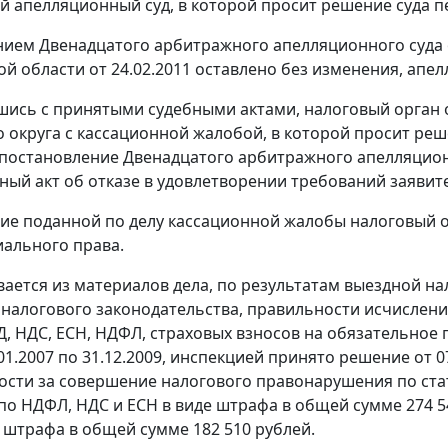
 апелляционный суд, в которой просит решение суда п
ием Двенадцатого арбитражного апелляционного суда о
ой области от 24.02.2011 оставлено без изменения, апе
шись с принятыми судебными актами, налоговый орган
 округа с кассационной жалобой, в которой просит реш
и постановление Двенадцатого арбитражного апелляционн
ный акт об отказе в удовлетворении требований заявит
ие поданной по делу кассационной жалобы налоговый 
ального права.
вается из материалов дела, по результатам выездной н
налогового законодательства, правильности исчислени
, НДС, ЕСН, НДФЛ, страховых взносов на обязательное 
01.2007 по 31.12.2009, инспекцией принято решение от 0
ости за совершение налогового правонарушения по
ста
по НДФЛ, НДС и ЕСН в виде штрафа в общей сумме 274 5
е штрафа в общей сумме 182 510 рублей.