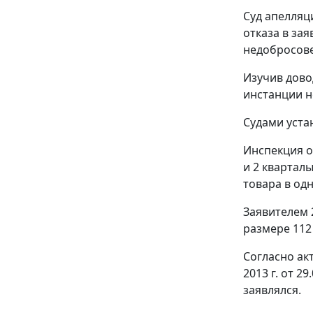
Суд апелляц
отказа в за
недобросове
Изучив дово
инстанции н
Судами уста
Инспекция о
и 2 квартал
товара в од
Заявителем 2
размере 112 0
Согласно ак
2013 г. от 2
заявлялся.