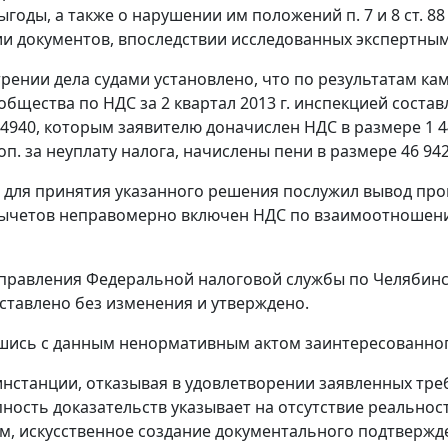
ыгоды, а также о нарушении им положений п. 7 и 8 ст. 
и документов, впоследствии исследованных экспертным
рении дела судами установлено, что по результатам к
бщества по НДС за 2 квартал 2013 г. инспекцией состав
 4940, которым заявителю доначислен НДС в размере 1 448
коп. за неуплату налога, начислены пени в размере 46 942
для принятия указанного решения послужил вывод про
ычетов неправомерно включен НДС по взаимоотношени
равления Федеральной налоговой службы по Челябинско
ставлено без изменения и утверждено.
шись с данным ненормативным актом заинтересованног
инстанции, отказывая в удовлетворении заявленных треб
пность доказательств указывает на отсутствие реальн
м, искусственное создание документального подтвержд