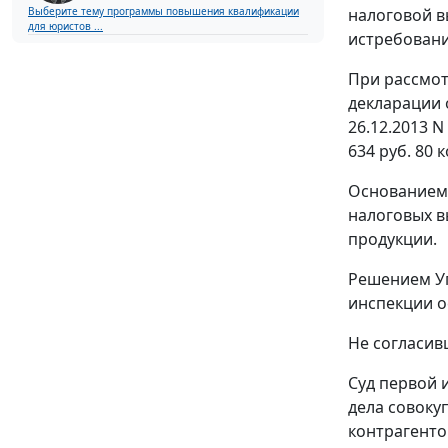
налоговой в
Выберите тему программы повышения квалификации
для юристов ...
истребовани
При рассмот
декларации о
26.12.2013 N
634 руб. 80 
Основанием 
налоговых в
продукции.
Решением Уп
инспекции о
Не согласив
Суд первой 
дела совоку
контрагенто