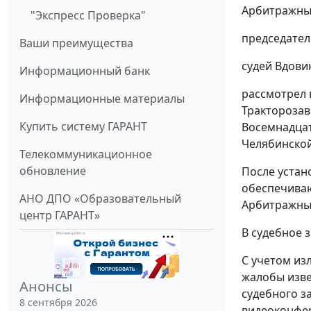
Арбитражный
"Экспресс Проверка"
председател
Ваши преимущества
судей Вдовин
Информационный банк
рассмотрел 
Информационные материалы
Тракторозав
Купить систему ГАРАНТ
Восемнадцат
Челябинской
Телекоммуникационное
обновление
После устан
обеспечиваю
АНО ДПО «Образовательный
Арбитражный
центр ГАРАНТ»
В судебное 
С учетом из
жалобы изве
Анонсы
судебного з
8 сентября 2026
видеоконфер