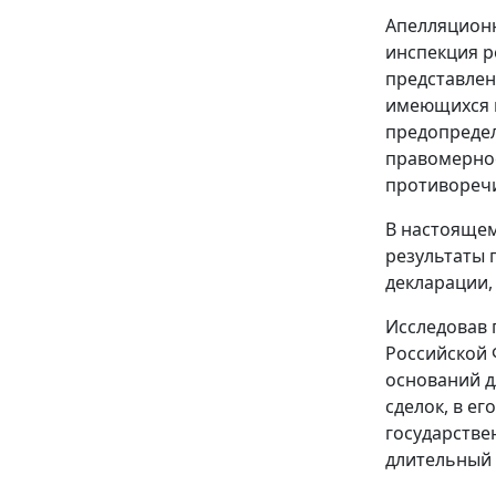
Апелляционн
инспекция р
представлен
имеющихся в
предопредел
правомернос
противоречи
В настоящем
результаты 
декларации,
Исследовав 
Российской 
оснований д
сделок, в е
государстве
длительный