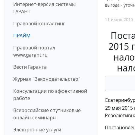
Интернет-версия системы
выгода - уточ
ГАРАНТ
11 июня 2015
Правовой консалтинг
Поста
ПРАЙМ
2015 
Правовой портал
нало
www.garant.ru
нал
Вести Гаранта
Журнал "Законодательство"
Консультации по эффективной
работе
Екатеринбур
29 мая 2015 г
Всероссийские спутниковые
Резолютивна
онлайн-семинары
Постановлен
Электронные услуги