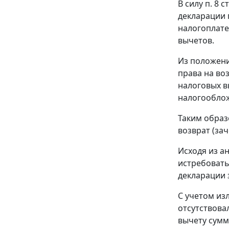
В силу п. 8
декларации 
налогоплате
вычетов.
Из положений
права на во
налоговых в
налогооблож
Таким образо
возврат (за
Исходя из а
истребовать
декларации 
С учетом из
отсутствова
вычету сумм