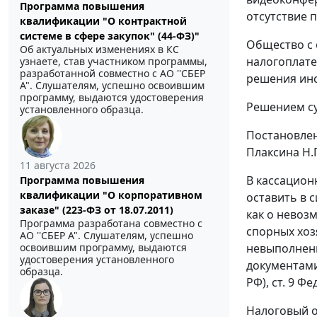
Программа повышения
отсутствие 
квалификации "О контрактной
системе в сфере закупок" (44-ФЗ)"
Общество с 
Об актуальных изменениях в КС
налогоплате
узнаете, став участником программы,
разработанной совместно с АО ''СБЕР
решения инс
А". Слушателям, успешно освоившим
программу, выдаются удостоверения
Решением су
установленного образца.
Постановлен
Плаксина Н.
11 августа 2026
В кассацион
Программа повышения
квалификации "О корпоративном
оставить в 
заказе" (223-ФЗ от 18.07.2011)
как о невоз
Программа разработана совместно с
спорных хоз
АО ''СБЕР А". Слушателям, успешно
невыполнен
освоившим программу, выдаются
удостоверения установленного
документами,
образца.
РФ), ст. 9 Ф
Налоговый о