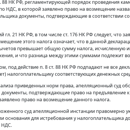
 ст. 88 НК РФ, регламентирующей порядок проведения к
по НДС, в которой заявлено право на возмещение назва
льщика документы, подтверждающие в соответствии со
 гл. 21 НК РФ, в том числе ст. 176 НК РФ следует, что 
змещение этого налога означает, что в данной деклар
ычетов превышает общую сумму налога, исчисленную 
ения, и что разница между этими суммами подлежит воз
м, под действие п. 8 ст. 88 НК РФ подпадают не все дек
чет) налогоплательщику соответствующих денежных сред
нализа приведенных норм права, апелляционный суд об
 документы, подтверждающие право на предъявление к 
заявлено право на возмещение данного налога.
ложенного суд апелляционной инстанции правомерно указ
ли основания для истребования у налогоплательщика д
 НДС.