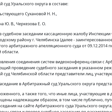
 суд Уральского округа в составе:
ьствующего Сухановой Н. Н.,
а Ю. В., Черкезова Е. О.
в судебном заседании кассационную жалобу Инспекции
одскому району г. Челябинска (далее - заинтересованно
ого арбитражного апелляционного суда от 09.12.2014 п
 области.
овления соединения систем видеоконференц-связи с Ар
щий проведение судебного заседания в указанном режи
 суд Челябинской области представители лиц, участвую
заседание в Арбитражный суд Уральского округа представ
ложенного, а также того, что иные лица, участвующие в
щены надлежащим образом, в том числе публично, пу
аседания на сайте Арбитражного суда Уральского округа
енц-связи и провел судебное заседание по рассмотре