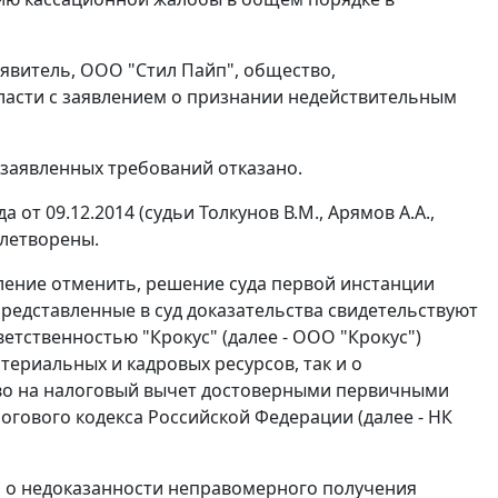
аявитель, ООО "Стил Пайп", общество,
ласти с заявлением о признании недействительным
и заявленных требований отказано.
т 09.12.2014 (судьи Толкунов В.М., Арямов А.А.,
влетворены.
ление отменить, решение суда первой инстанции
 представленные в суд доказательства свидетельствуют
тственностью "Крокус" (далее - ООО "Крокус")
ериальных и кадровых ресурсов, так и о
во на налоговый вычет достоверными первичными
алогового кодекса Российской Федерации (далее - НК
и о недоказанности неправомерного получения