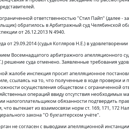
представителей.
ограниченной ответственностью "Стил Пайп" (далее - з
льщик) обратилось в Арбитражный суд Челябинской об
пекции от 26.12.2013 N 4940.
да от 29.09.2014 (судья Котляров Н.Е.) в удовлетворени
ием Восемнадцатого арбитражного апелляционного суда о
Г.) решение суда отменено. Заявленные требования удо
ной жалобе инспекция просит апелляционное постанов
силе, ссылаясь на то, что полученные в ходе проверки и
можности осуществления обществом с ограниченной отве
яйственных операций ввиду отсутствия необходимых мат
ии налогоплательщиком обязанности подтвердить пра
 что вытекает из взаимосвязи норм ст. 169, 171, 172 Н
едерального закона "О бухгалтерском учёте".
рган не согласен с выводами апелляционной инстанци