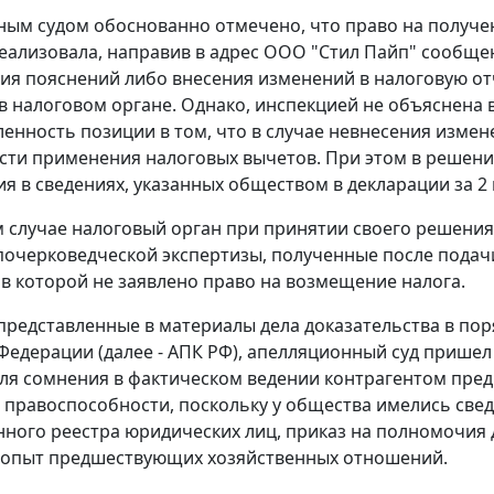
ым судом обоснованно отмечено, что право на получение
еализовала, направив в адрес ООО "Стил Пайп" сообщени
ия пояснений либо внесения изменений в налоговую отч
 налоговом органе. Однако, инспекцией не объяснена
енность позиции в том, что в случае невнесения измен
ти применения налоговых вычетов. При этом в решении
я в сведениях, указанных обществом в декларации за 2 к
 случае налоговый орган при принятии своего решения 
почерковедческой экспертизы, полученные после пода
 в которой не заявлено право на возмещение налога.
представленные в материалы дела доказательства в пор
Федерации (далее - АПК РФ), апелляционный суд пришел 
ля сомнения в фактическом ведении контрагентом пре
го правоспособности, поскольку у общества имелись свед
нного реестра юридических лиц, приказ на полномочия 
 опыт предшествующих хозяйственных отношений.