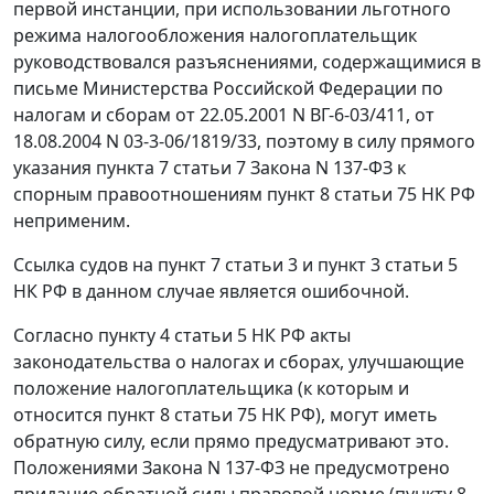
первой инстанции, при использовании льготного
режима налогообложения налогоплательщик
руководствовался разъяснениями, содержащимися в
письме
Министерства Российской Федерации по
налогам и сборам от 22.05.2001 N ВГ-6-03/411, от
18.08.2004 N 03-3-06/1819/33, поэтому в силу прямого
указания
пункта 7 статьи 7
Закона N 137-ФЗ к
спорным правоотношениям
пункт 8 статьи 75
НК РФ
неприменим.
Ссылка судов на
пункт 7 статьи 3
и
пункт 3 статьи 5
НК РФ в данном случае является ошибочной.
Согласно
пункту 4 статьи 5
НК РФ акты
законодательства о налогах и сборах, улучшающие
положение налогоплательщика (к которым и
относится
пункт 8 статьи 75
НК РФ), могут иметь
обратную силу, если прямо предусматривают это.
Положениями
Закона
N 137-ФЗ не предусмотрено
придание обратной силы правовой норме (пункту 8