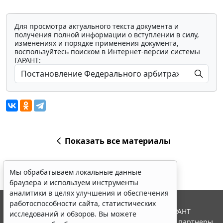
Для просмотра актуального текста документа и
получения полной информации о вступлении в силу,
изменениях и порядке применения документа,
воспользуйтесь поиском в Интернет-версии системы
ГАРАНТ:
Мы обрабатываем локальные данные
браузера и используем инструменты
аналитики в целях улучшения и обеспечения
работоспособности сайта, статистических
исследований и обзоров. Вы можете
Показать все материалы
запретить обработку указанных данных в
настройках браузера. Пожалуйста,
ознакомьтесь с условиями их обработки
.
Принять
© ООО "НПП "ГАРАНТ-СЕРВИС", 2026. Система ГАРАНТ
выпускается с 1990 года. Компания "Гарант" и ее партнеры
Erid: 4CQwVszH9pWwojUA9Q3
Реклама