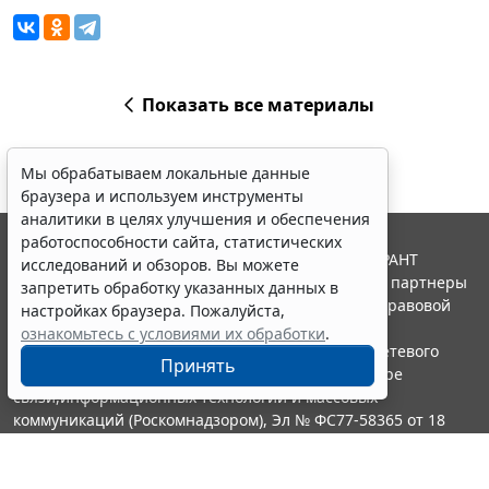
Показать все материалы
Мы обрабатываем локальные данные
браузера и используем инструменты
аналитики в целях улучшения и обеспечения
работоспособности сайта, статистических
© ООО "НПП "ГАРАНТ-СЕРВИС", 2026. Система ГАРАНТ
исследований и обзоров. Вы можете
выпускается с 1990 года. Компания "Гарант" и ее партнеры
запретить обработку указанных данных в
являются участниками Российской ассоциации правовой
настройках браузера. Пожалуйста,
информации ГАРАНТ.
ознакомьтесь с условиями их обработки
.
Портал ГАРАНТ.РУ зарегистрирован в качестве сетевого
Принять
издания Федеральной службой по надзору в сфере
связи,информационных технологий и массовых
коммуникаций (Роскомнадзором), Эл № ФС77-58365 от 18
июня 2014 года.
16+