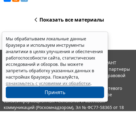
Показать все материалы
Мы обрабатываем локальные данные
браузера и используем инструменты
аналитики в целях улучшения и обеспечения
работоспособности сайта, статистических
© ООО "НПП "ГАРАНТ-СЕРВИС", 2026. Система ГАРАНТ
исследований и обзоров. Вы можете
выпускается с 1990 года. Компания "Гарант" и ее партнеры
запретить обработку указанных данных в
являются участниками Российской ассоциации правовой
настройках браузера. Пожалуйста,
информации ГАРАНТ.
ознакомьтесь с условиями их обработки
.
Портал ГАРАНТ.РУ зарегистрирован в качестве сетевого
Принять
издания Федеральной службой по надзору в сфере
связи,информационных технологий и массовых
коммуникаций (Роскомнадзором), Эл № ФС77-58365 от 18
июня 2014 года.
16+
Контакты
8-800-200-88-88