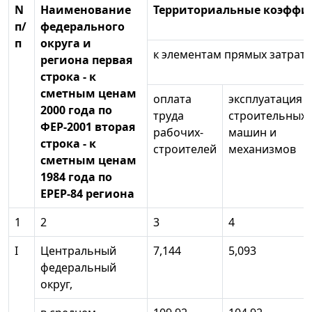
N
Наименование
Территориальные коэффи
п/
федерального
п
округа и
к элементам прямых затрат 
региона первая
строка - к
сметным ценам
оплата
эксплуатация
2000 года по
труда
строительных
ФЕР-2001 вторая
рабочих-
машин и
строка - к
строителей
механизмов
сметным ценам
1984 года по
ЕРЕР-84 региона
1
2
3
4
I
Центральный
7,144
5,093
федеральный
округ,