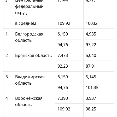
I
Центральный
7,144
4,777
федеральный
округ,
в среднем
109,92
10032
1
Белгородская
6,159
4,935
область
94,76
97,22
2
Брянская область
7,473
5,040
92,23
87,91
3
Владимирская
6,159
5,145
область
94,76
101,35
4
Воронежская
7,390
3,937
область
109,92
98,25