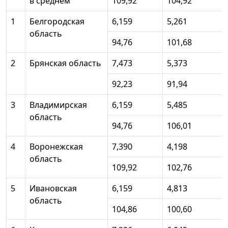
в среднем
109,92
104,92
1
Белгородская
6,159
5,261
область
94,76
101,68
2
Брянская область
7,473
5,373
92,23
91,94
3
Владимирская
6,159
5,485
область
94,76
106,01
4
Воронежская
7,390
4,198
область
109,92
102,76
5
Ивановская
6,159
4,813
область
104,86
100,60