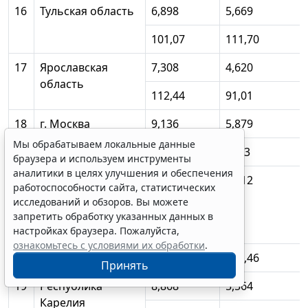
16
Тульская область
6,898
5,669
101,07
111,70
17
Ярославская
7,308
4,620
область
112,44
91,01
18
г. Москва
9,136
5,879
Мы обрабатываем локальные данные
134,21
1023
браузера и используем инструменты
аналитики в целях улучшения и обеспечения
II
2. Северо-
9,197
5,512
работоспособности сайта, статистических
Западный
исследований и обзоров. Вы можете
федеральный
запретить обработку указанных данных в
округ,
настройках браузера. Пожалуйста,
ознакомьтесь с условиями их обработки
.
в среднем
117,50
104,46
Принять
19
Республика
8,868
5,564
Карелия