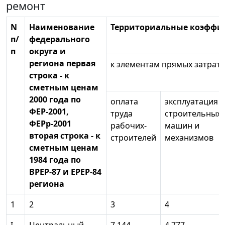
ремонт
N
Наименование
Территориальные коэффи
п/
федерального
п
округа и
региона первая
к элементам прямых затрат 
строка - к
сметным ценам
2000 года по
оплата
эксплуатация
ФЕР-2001,
труда
строительных
ФЕРр-2001
рабочих-
машин и
вторая строка - к
строителей
механизмов
сметным ценам
1984 года по
ВРЕР-87 и ЕРЕР-84
региона
1
2
3
4