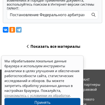
изменениях и порядке применения документа,
воспользуйтесь поиском в Интернет-версии системы
ГАРАНТ:
Показать все материалы
Мы обрабатываем локальные данные
браузера и используем инструменты
аналитики в целях улучшения и обеспечения
работоспособности сайта, статистических
© ООО "НПП "ГАРАНТ-СЕРВИС", 2026. Система ГАРАНТ
исследований и обзоров. Вы можете
выпускается с 1990 года. Компания "Гарант" и ее партнеры
запретить обработку указанных данных в
являются участниками Российской ассоциации правовой
настройках браузера. Пожалуйста,
информации ГАРАНТ.
ознакомьтесь с условиями их обработки
.
Портал ГАРАНТ.РУ зарегистрирован в качестве сетевого
Принять
издания Федеральной службой по надзору в сфере