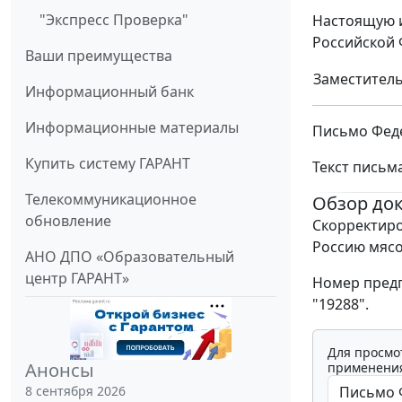
"Экспресс Проверка"
Настоящую и
Российской 
Ваши преимущества
Заместитель
Информационный банк
Информационные материалы
Письмо Феде
Купить систему ГАРАНТ
Текст письм
Телекоммуникационное
Обзор до
обновление
Скорректиро
Россию мясо
АНО ДПО «Образовательный
центр ГАРАНТ»
Номер предп
"19288".
Для просмо
Анонсы
применения
8 сентября 2026