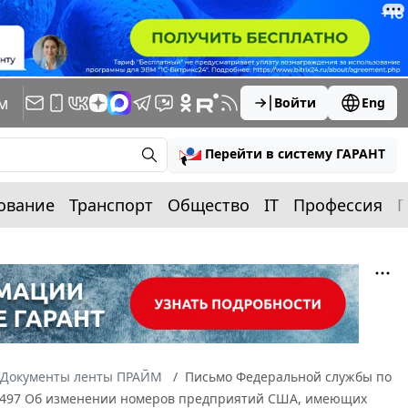
м
Войти
Eng
Перейти в систему ГАРАНТ
ование
Транспорт
Общество
IT
Профессия
П
Документы ленты ПРАЙМ
Письмо Федеральной службы по
/12497 Об изменении номеров предприятий США, имеющих