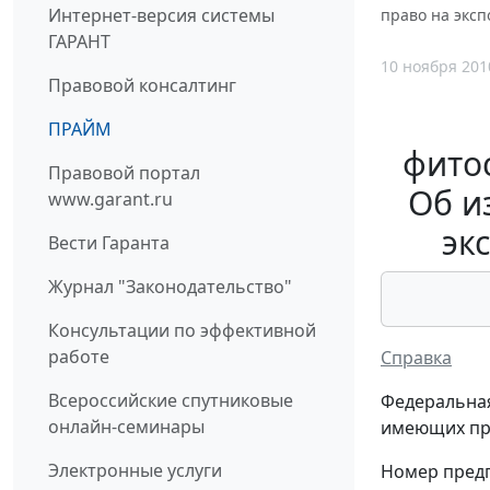
Интернет-версия системы
право на эксп
ГАРАНТ
10 ноября 201
Правовой консалтинг
ПРАЙМ
фитос
Правовой портал
Об и
www.garant.ru
эк
Вести Гаранта
Журнал "Законодательство"
Консультации по эффективной
работе
Справка
Всероссийские спутниковые
Федеральная
онлайн-семинары
имеющих пра
Электронные услуги
Номер предп