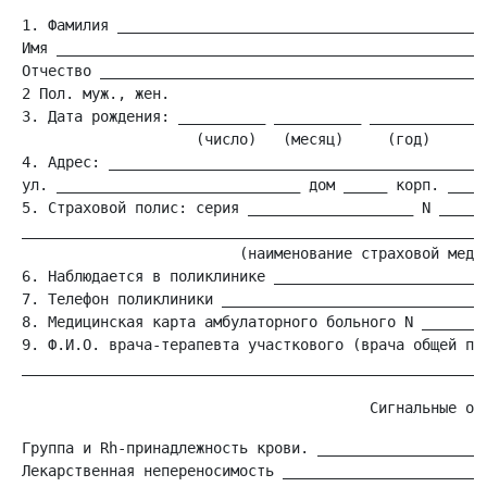
 1. Фамилия ___________________________________________
 Имя __________________________________________________
 Отчество _____________________________________________
 2 Пол. муж., жен.

 3. Дата рождения: __________ __________ ____________

                     (число)   (месяц)     (год)

 4. Адрес: ____________________________________________
 ул. ____________________________ дом _____ корп. _____
 5. Страховой полис: серия ___________________ N ______
 ______________________________________________________
                          (наименование страховой медиц
 6. Наблюдается в поликлинике _________________________
 7. Телефон поликлиники _______________________________
 8. Медицинская карта амбулаторного больного N ________
 9. Ф.И.О. врача-терапевта участкового (врача общей пра
 Группа и Rh-принадлежность крови. ____________________
 Лекарственная непереносимость ________________________