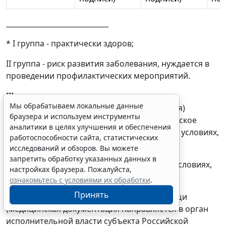
_____________________________
* I группа - практически здоров;
II группа - риск развития заболевания, нуждается в
проведении профилактических мероприятий.
III группа - нуждается в дополнительном
Мы обрабатываем локальные данные
обследовании для уточнения (установления)
браузера и используем инструменты
диагноза (впервые установленное хроническое
аналитики в целях улучшения и обеспечения
заболевание) или лечении в амбулаторных условиях,
работоспособности сайта, статистических
исследований и обзоров. Вы можете
IV группа - нуждается в дополнительном
запретить обработку указанных данных в
обследовании и лечении в стационарных условиях,
настройках браузера. Пожалуйста,
ознакомьтесь с условиями их обработки
.
V группа - имеет показания для оказания
Принять
высокотехнологичной медицинской помощи
(медицинская документация направляется в орган
исполнительной власти субъекта Российской