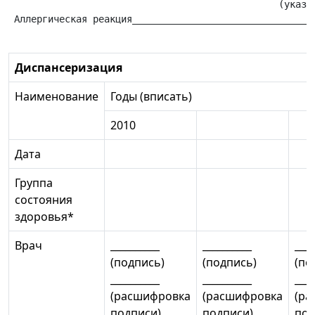
                                                (указат
 Аллергическая реакция_________________________________
Диспансеризация
Наименование
Годы (вписать)
2010
Дата
Группа
состояния
здоровья*
Врач
__________
__________
____
(подпись)
(подпись)
(по
__________
__________
____
(расшифровка
(расшифровка
(ра
подписи)
подписи)
под