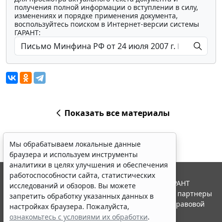
получения полной информации о вступлении в силу,
изменениях и порядке применения документа,
воспользуйтесь поиском в Интернет-версии системы
ГАРАНТ:
Показать все материалы
Мы обрабатываем локальные данные
браузера и используем инструменты
аналитики в целях улучшения и обеспечения
работоспособности сайта, статистических
© ООО "НПП "ГАРАНТ-СЕРВИС", 2026. Система ГАРАНТ
исследований и обзоров. Вы можете
выпускается с 1990 года. Компания "Гарант" и ее партнеры
запретить обработку указанных данных в
являются участниками Российской ассоциации правовой
настройках браузера. Пожалуйста,
информации ГАРАНТ.
ознакомьтесь с условиями их обработки
.