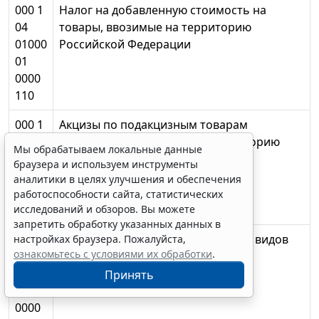
000 1
Налог на добавленную стоимость на
04
товары, ввозимые на территорию
01000
Российской Федерации
01
0000
110
000 1
Акцизы по подакцизным товарам
04
(продукции), ввозимым на территорию
Мы обрабатываем локальные данные
02000
Российской Федерации
браузера и используем инструменты
01
аналитики в целях улучшения и обеспечения
0000
работоспособности сайта, статистических
исследований и обзоров. Вы можете
110
запретить обработку указанных данных в
000 1
Акцизы на спирт этиловый из всех видов
настройках браузера. Пожалуйста,
ознакомьтесь с условиями их обработки
.
04
сырья, ввозимый на территорию
02010
Российской Федерации
Принять
01
0000