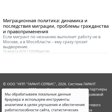
Миграционная политика: динамика и
последствия миграции, проблемы гражданства
и правоприменения
Если мигрант по незнанию выполнит работу не в
Москве, а в Мособласти – ему сразу грозит
выдворение.
16 августа 2018 17:05
Общество
© ООО "НПП "ГАРАНТ-СЕРВИС", 2026. Система ГАРАНТ
выпускается с 1990 года. Компания "Гарант" и ее партнеры
Мы обрабатываем локальные данные
являются участниками Российской ассоциации правовой
браузера и используем инструменты
информации ГАРАНТ.
аналитики в целях улучшения и обеспечения
Портал ГАРАНТ.РУ зарегистрирован в качестве сетевого
работоспособности сайта, статистических
издания Федеральной службой по надзору в сфере