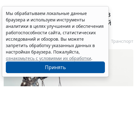
ВС РФ признал лишение прав
Мы обрабатываем локальные данные
браузера и используем инструменты
незаконным при неизвестной
аналитики в целях улучшения и обеспечения
личности водителя
работоспособности сайта, статистических
исследований и обзоров. Вы можете
7 августа 2026 16:37
Транспорт
запретить обработку указанных данных в
настройках браузера. Пожалуйста,
ознакомьтесь с условиями их обработки
.
Принять
© simpson33 / Фотобанк 123RF.com