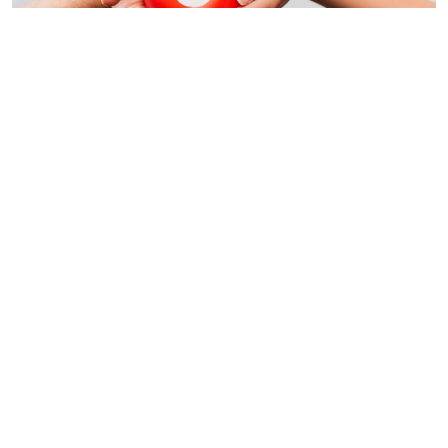
© lightfieldstudios / Фотобанк 123RF.com
С 31 июля применяется стандарт медицинской
помощи взрослым при хронической сердечной
недостаточности (диагностика, лечение и
диспансерное наблюдение), код по
МКД I50
. Он
принят взамен стандарта 2022 года (
Приказ
Минздрава России от 11.06.2026 № 612н (зарег. в
Минюсте 20.07.2026)
.
В перечень медицинских изделий, имплантируемых
в организм человека, включено 6 изделий (в
прежнем стандарте – 4).