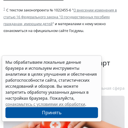
1
С текстом законопроекта № 1022455-6 "
О внесении изменения в
статью 16 Федерального закона "О государственных пособиях
гражданам, имеющим детей
" и материалами к нему можно
ознакомиться на официальном сайте Госдумы.
В РФ актуализировали стандарт
Мы обрабатываем локальные данные
браузера и используем инструменты
помощи при хронической
аналитики в целях улучшения и обеспечения
сердечной недостаточности
работоспособности сайта, статистических
исследований и обзоров. Вы можете
7 августа 2026 11:40
Социальная сфера
запретить обработку указанных данных в
настройках браузера. Пожалуйста,
ознакомьтесь с условиями их обработки
.
Принять