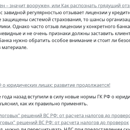
н – значит вооружен, или Как распознать грядущий отз
 с завидной регулярностью отзывает лицензии у кредитн
е защищены системой страхования, то шансы организац
лики. Однако часто отзыв лицензии у конкретного банк
очевидные и не очень признаки должны заставить клиент
банка нужно обратить особое внимание и стоит ли безо
в материале.
 о юридических лицах: развитие продолжается!
 года назад вступили в силу новые нормы ГК РФ о юрид
зъяснил, как их правильно применять.
говых" решений ВС РФ: от расчета налогов до проверок
ал, нужно ли пересчитывать НДС при предоставлении ски