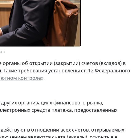
com
органы об открытии (закрытии) счетов (вкладов) в
). Такие требования установлены ст. 12 Федерального
лютном контроле
».
и других организациях финансового рынка;
 электронных средств платежа, предоставленных
 действуют в отношении всех счетов, открываемых
ключением являются счета (вклады), открытые в