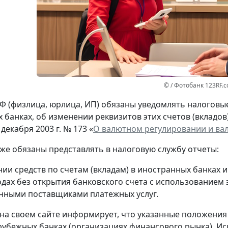
© / Фотобанк 123RF.
Ф (физлица, юрлица, ИП) обязаны уведомлять налоговые 
 банках, об изменении реквизитов этих счетов (вкладов
 декабря 2003 г. № 173 «
О валютном регулировании и ва
кже обязаны представлять в налоговую службу отчеты:
нии средств по счетам (вкладам) в иностранных банках 
одах без открытия банковского счета с использованием
нными поставщиками платежных услуг.
на своем сайте информирует, что указанные положения
рубежных банках (организациях финансового рынка). Ис