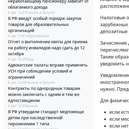
неработающему пенсионеру зависит от
расположенн
облагаемого дохода
6 авг 14:07
Налоги и бухучет
Налоговые о
В РФ введут особый порядок закупок
зарубежных 
товаров для образовательных
организаций
депозитные 
6 авг 13:41
Образование
Отчет о выполнении квоты для приема
Зачисление 
на работу инвалидов надо сдать до 12
перечисляют
октября
Таким образ
6 авг 13:20
Труд
уведомить н
Адвокатские палаты вправе применять
УСН при соблюдении условий и
Уведомление
ограничений
иностранног
6 авг 12:58
Налоги и бухучет
Контракты по однородным товарам
нужно. Пред
можно заключать с одним и тем же
Для физичес
едпоставщиком
6 авг 12:39
Бизнес
В РФ утвердили стандарт медпомощи
если ест
детям при наследственной
если мес
тирозинемии 1 типа
если нет