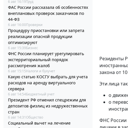
6 авг 16:19
Труд
ФАС России рассказала об особенностях
внеплановых проверок заказчиков по
44-ФЗ
6 авг 16:00
Проверки
Процедуру приостановки или запрета
реализации опасной продукции
оптимизируют
6 авг 15:39
Бизнес
ФНС России планирует урегулировать
Резиденты Р
экстерриториальный порядок
иностранных
рассмотрения жалоб
6 авг 15:15
Налоги и бухучет
закона от 10
Какую статью КОСГУ выбрать для учета
расходов на аренду виртуального
Эти лица та
сервера
6 авг 14:54
Бюджетный учет
о движе
Президент РФ отменил спецрежим для
о перев
депозитов физлиц из недружественных
иностра
стран
6 авг 14:31
Общество
ФНС России 
Социальный вычет на лечение
лицами в за