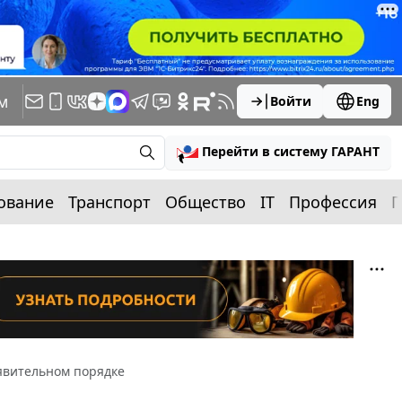
м
Войти
Eng
Перейти в систему ГАРАНТ
ование
Транспорт
Общество
IT
Профессия
П
явительном порядке