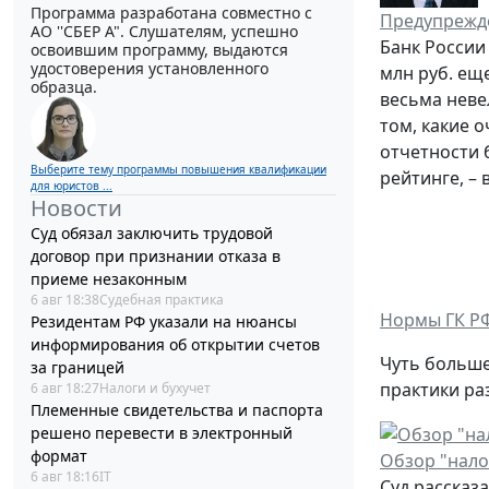
Программа разработана совместно с
Предупрежде
АО ''СБЕР А". Слушателям, успешно
Банк России
освоившим программу, выдаются
удостоверения установленного
млн руб. ещ
образца.
весьма неве
том, какие 
отчетности 
Выберите тему программы повышения квалификации
рейтинге, – 
для юристов ...
Новости
Суд обязал заключить трудовой
договор при признании отказа в
приеме незаконным
6 авг 18:38
Судебная практика
Нормы ГК РФ
Резидентам РФ указали на нюансы
информирования об открытии счетов
Чуть больше
за границей
практики ра
6 авг 18:27
Налоги и бухучет
Племенные свидетельства и паспорта
решено перевести в электронный
формат
Обзор "нало
6 авг 18:16
IT
Суд рассказ