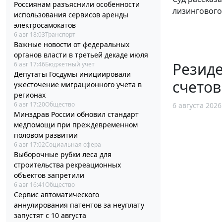
Россиянам разъяснили особенности
лизингового
использования сервисов аренды
электросамокатов
6 авг 18:03
Транспорт
Важные новости от федеральных
органов власти в третьей декаде июля
Резид
6 авг 17:46
Бюджетный учет
Депутаты Госдумы инициировали
счетов
ужесточение миграционного учета в
регионах
6 авг 17:20
Общество
6 августа 2026
Минздрав России обновил стандарт
медпомощи при преждевременном
половом развитии
6 авг 17:02
Социальная сфера
Выборочные рубки леса для
строительства рекреационных
объектов запретили
6 авг 16:41
Общество
Сервис автоматического
аннулирования патентов за неуплату
запустят с 10 августа