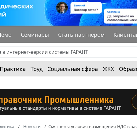
Демо
Семинары
Стать партнером
Клиента
Практика
Труд
Социальная сфера
ЖКХ
Образ
алитика
Новости
Смягчены условия возмещения НДС в за