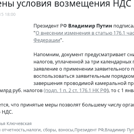
ены условия возмещения НДС 
15 18:00
Президент РФ
Владимир Путин
подписал
"
О внесении изменения в статью 176.1 ча
Федерации
".
Напомним, документ предусматривает с
налогов, уплаченной за три календарных 
заявление о применении заявительного п
воспользоваться заявительным порядком
завершения проводимой камеральной пров
 млрд руб. налогов
(подп. 1 п. 2 ст. 176.1 НК РФ
), то с 1 я
тся, что принятые меры позволят большему числу орг
 НДС.
лья Ключевская
и отчетность
,
налоги, сборы, взносы
,
Президент РФ
,
Владимир Пу