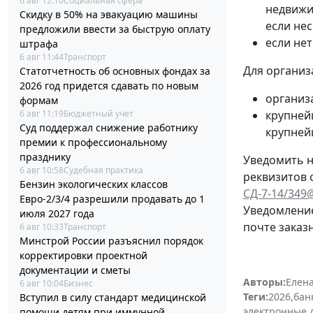
6 авг 12:10
Социальная сфера
недвижи
Скидку в 50% на эвакуацию машины
если не
предложили ввести за быструю оплату
если не
штрафа
6 авг 11:44
Транспорт
Для организ
Статотчетность об основных фондах за
2026 год придется сдавать по новым
организ
формам
6 авг 11:19
Бюджетный учет
крупней
Суд поддержал снижение работнику
крупней
премии к профессиональному
празднику
Уведомить н
6 авг 10:58
Судебная практика
реквизитов 
Бензин экологических классов
СД-7-14/349
Евро-2/3/4 разрешили продавать до 1
Уведомление
июля 2027 года
почте заказ
6 авг 10:33
Транспорт
Минстрой России разъяснил порядок
корректировки проектной
документации и сметы
Авторы:
Елена
6 авг 10:04
Бизнес
Теги:
2026
,
бан
Вступил в силу стандарт медицинской
электронные 
помощи детям при иммунной