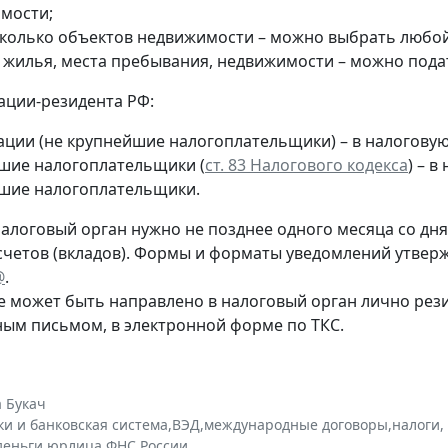
мости;
сколько объектов недвижимости – можно выбрать любой 
т жилья, места пребывания, недвижимости – можно пода
ации-резидента РФ:
ации (не крупнейшие налогоплательщики) – в налогову
шие налогоплательщики (
ст. 83 Налогового кодекса
) – 
шие налогоплательщики.
алоговый орган нужно не позднее одного месяца со дня 
счетов (вкладов). Формы и форматы уведомлений утве
@
.
 может быть направлено в налоговый орган лично рез
ным письмом, в электронной форме по ТКС.
 Букач
ки и банковская система
,
ВЭД
,
международные договоры
,
налоги,
деньги
,
юрлица
,
ФНС России