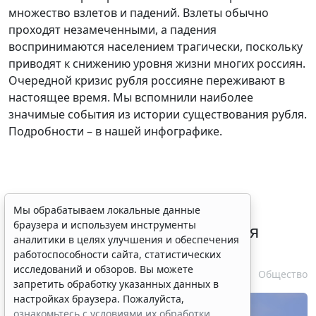
множество взлетов и падений. Взлеты обычно
проходят незамеченными, а падения
воспринимаются населением трагически, поскольку
приводят к снижению уровня жизни многих россиян.
Очередной кризис рубля россияне переживают в
настоящее время. Мы вспомнили наиболее
значимые события из истории существования рубля.
Подробности – в нашей инфографике.
В РФ урегулировали вопросы
Мы обрабатываем локальные данные
браузера и используем инструменты
использования с/х земель для
аналитики в целях улучшения и обеспечения
сельского туризма
работоспособности сайта, статистических
исследований и обзоров. Вы можете
7 августа 2026 16:18
Общество
запретить обработку указанных данных в
настройках браузера. Пожалуйста,
ознакомьтесь с условиями их обработки
.