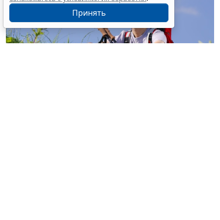
Принять
© buccaneer / Фотобанк 123RF.com
Перевод участка из земель с/х назначения, не
относящихся к землям с/х угодий, в земли особо
охраняемых территорий и объектов (земли
рекреационного назначения) для строительства
объектов сельского туризма разрешен на основании
документации по планировке территории без
принятия акта о переводе такого участка из одной
категории в другую (
Федеральный закон от 4 августа