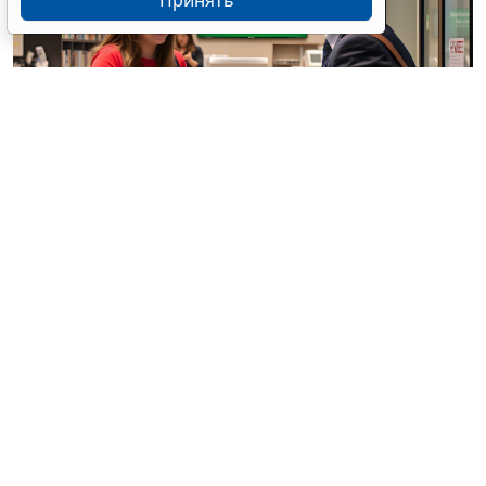
Принять
© / Фотобанк 123RF.com
Резиденты РФ (физлица, юрлица, ИП) обязаны
уведомлять налоговые органы об открытии
(закрытии) счетов (вкладов) в иностранных банках,
об изменении реквизитов этих счетов (вкладов).
Такие требования установлены ст. 12 Федерального
закона от 10 декабря 2003 г. № 173 «
О валютном
регулировании и валютном контроле
».
Эти лица также обязаны представлять в налоговую
службу отчеты: