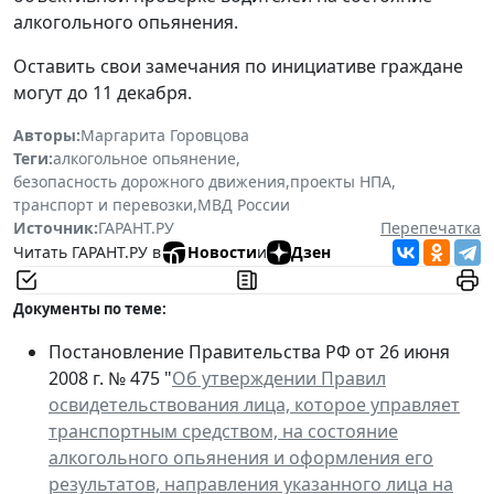
алкогольного опьянения.
Оставить свои замечания по инициативе граждане
могут до 11 декабря.
Авторы:
Маргарита Горовцова
Теги:
алкогольное опьянение
,
безопасность дорожного движения
,
проекты НПА
,
транспорт и перевозки
,
МВД России
Источник:
ГАРАНТ.РУ
Перепечатка
Читать ГАРАНТ.РУ в
Новости
и
Дзен
Документы по теме:
Постановление Правительства РФ от 26 июня
2008 г. № 475 "
Об утверждении Правил
освидетельствования лица, которое управляет
транспортным средством, на состояние
алкогольного опьянения и оформления его
результатов, направления указанного лица на