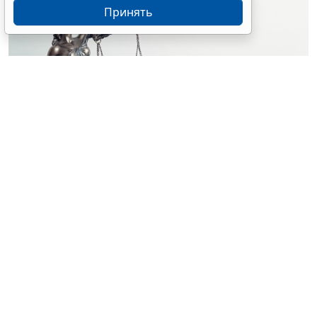
Принять
© simpson33 / Фотобанк 123RF.com
Судебный орган отменил акты и прекратил
производство по делу о лишении водительских прав
за нетрезвую езду. Решения были приняты на
основании отсутствия состава административного
правонарушения (
Постановление Верховного Суда
Российской Федерации от 25 февраля 2026 г. № 67-
АД26-3-К8
).
Водитель Дмитрий Шелухин был признан виновным