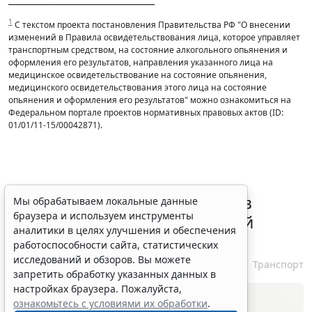
1
С текстом проекта постановления Правительства РФ "О внесении
изменений в Правила освидетельствования лица, которое управляет
транспортным средством, на состояние алкогольного опьянения и
оформления его результатов, направления указанного лица на
медицинское освидетельствование на состояние опьянения,
медицинского освидетельствования этого лица на состояние
опьянения и оформления его результатов" можно ознакомиться на
Федеральном портале проектов нормативных правовых актов (ID:
01/01/11-15/00042871).
ВС РФ признал лишение прав
Мы обрабатываем локальные данные
браузера и используем инструменты
незаконным при неизвестной
аналитики в целях улучшения и обеспечения
личности водителя
работоспособности сайта, статистических
исследований и обзоров. Вы можете
7 августа 2026 16:37
Транспорт
запретить обработку указанных данных в
настройках браузера. Пожалуйста,
ознакомьтесь с условиями их обработки
.