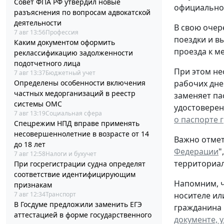
Совет ФПА РФ утвердил новые
официальном
разъяснения по вопросам адвокатской
деятельности
В свою очер
7 авг 13:56
Профессия
поездки и в
Каким документом оформить
проезда к ме
реклассификацию задолженности
подотчетного лица
При этом не
7 авг 13:37
Бюджетный учет
Определены особенности включения
рабочих дне
частных медорганизаций в реестр
заменяет па
системы ОМС
удостоверен
7 авг 13:19
Социальная сфера
о паспорте 
Спецрежим НПД вправе применять
несовершеннолетние в возрасте от 14
Важно отмет
до 18 лет
Федерации
"
7 авг 12:58
Налоги и бухучет
территориал
При госрегистрации судна определят
соответствие идентифицирующим
Напомним, ч
признакам
7 авг 12:34
Транспорт
носителе ил
В Госдуме предложили заменить ЕГЭ
гражданина 
аттестацией в форме государственного
документе, 