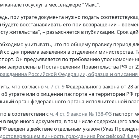
 канале госуслуг в мессенджере "Макс".
едь, при утрате документа нужно подать соответствующ
ы будете восстанавливать его при возвращении – време
сту жительства", – разъясняется в публикации. Срок дей
обходимо учитывать, что по общему правилу период д
й со дня приема заявления в отделении министерства. 
спорт. Он предъявляется по требованию уполномоченн
ии закреплены в Постановлении Правительства РФ от 23 
гражданина Российской Федерации, образца и описания
ить, что согласно
ч. 7 ст. 9
Федерального закона от 28 ап
, об утрате или о хищении паспорта на территории РФ 
ьный орган федерального органа исполнительной власт
то в соответствии с
ч. 4 ст. 9 закона № 138-ФЗ
паспорт м
и в виде иного документа, в том числе содержащего эл
РФ введен в действие отдельным указом (Указ Президента
удостоверяющем личность гражданина Российской Фед