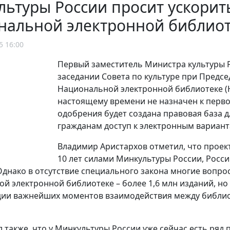
ьтуры России просит ускорит
нальной электронной библио
5 16:00
Первый заместитель Министра культуры
заседании Совета по культуре при Предс
Национальной электронной библиотеке (НЭ
настоящему времени не назначен к первом
одобрения будет создана правовая база 
гражданам доступ к электронным вариант
Владимир Аристархов отметил, что проек
10 лет силами Минкультуры России, Росси
Однако в отсутствие специального закона многие вопр
й электронной библиотеке – более 1,6 млн изданий, но
ии важнейших моментов взаимодействия между библиоте
л также, что у Минкультуры России уже сейчас есть ряд