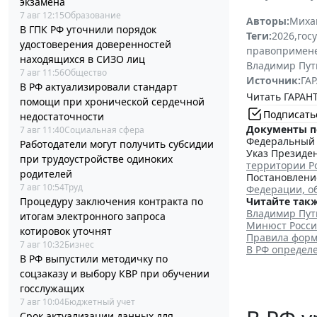
экзамена
7 авг 12:15
Образование
Авторы:
Миха
В ГПК РФ уточнили порядок
Теги:
2026
,
гос
удостоверения доверенностей
правопримен
находящихся в СИЗО лиц
Владимир Пут
7 авг 11:56
Общество
Источник:
ГАР
В РФ актуализировали стандарт
Читать ГАРАНТ
помощи при хронической сердечной
Подписать
недостаточности
Документы п
7 авг 11:40
Социальная сфера
Федеральный з
Работодатели могут получить субсидии
Указ Президен
при трудоустройстве одиноких
территории Р
родителей
Постановление
7 авг 10:54
Труд
Федерации, о
Процедуру заключения контракта по
Читайте такж
Владимир Пут
итогам электронного запроса
Минюст Росси
котировок уточнят
Правила форм
7 авг 10:32
Бизнес
В РФ определ
В РФ выпустили методичку по
соцзаказу и выбору КВР при обучении
госслужащих
7 авг 10:04
Бюджетный учет
Срок актуализации данных для