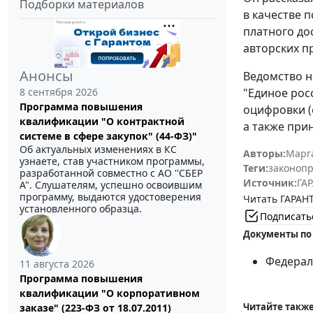
Подборки материалов
в качестве 
платного до
авторских п
Анонсы
Ведомство н
8 сентября 2026
"Единое рос
Программа повышения
оцифровки (
квалификации "О контрактной
а также при
системе в сфере закупок" (44-ФЗ)"
Об актуальных изменениях в КС
Авторы:
Марг
узнаете, став участником программы,
Теги:
законоп
разработанной совместно с АО ''СБЕР
Источник:
ГАР
А". Слушателям, успешно освоившим
программу, выдаются удостоверения
Читать ГАРАНТ
установленного образца.
Подписать
Документы по
Федераль
11 августа 2026
Программа повышения
квалификации "О корпоративном
Читайте также
заказе" (223-ФЗ от 18.07.2011)