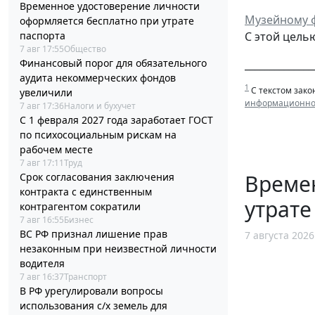
Временное удостоверение личности
Музейному ф
оформляется бесплатно при утрате
паспорта
С этой цель
7 авг 17:55
Общество
Финансовый порог для обязательного
______________
аудита некоммерческих фондов
1
С текстом зако
увеличили
информационной
7 авг 17:36
Налоги и бухучет
С 1 февраля 2027 года заработает ГОСТ
по психосоциальным рискам на
рабочем месте
7 авг 17:11
Труд
Време
Срок согласования заключения
контракта с единственным
утрате
контрагентом сократили
7 авг 16:55
Бизнес
ВС РФ признал лишение прав
7 августа 2026
незаконным при неизвестной личности
водителя
7 авг 16:37
Транспорт
В РФ урегулировали вопросы
использования с/х земель для