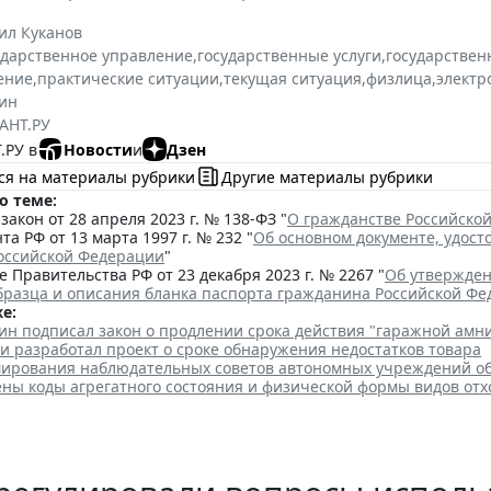
ил Куканов
ударственное управление
,
государственные услуги
,
государствен
ение
,
практические ситуации
,
текущая ситуация
,
физлица
,
электр
ин
АНТ.РУ
.РУ в
Новости
и
Дзен
ся на материалы рубрики
Другие материалы рубрики
о теме:
акон от 28 апреля 2023 г. № 138-ФЗ "
О гражданстве Российско
та РФ от 13 марта 1997 г. № 232 "
Об основном документе, удос
оссийской Федерации
"
 Правительства РФ от 23 декабря 2023 г. № 2267 "
Об утвержден
бразца и описания бланка паспорта гражданина Российской Ф
е:
ин подписал закон о продлении срока действия "гаражной амн
и разработал проект о сроке обнаружения недостатков товара
ирования наблюдательных советов автономных учреждений о
ены коды агрегатного состояния и физической формы видов отх