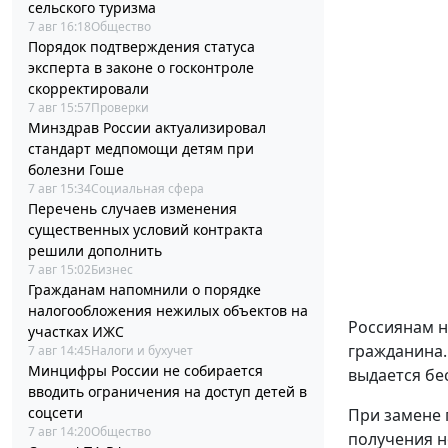
сельского туризма
7 авг 16:18
Общество
Порядок подтверждения статуса
эксперта в законе о госконтроле
скорректировали
7 авг 15:57
Проверки
Минздрав России актуализировал
стандарт медпомощи детям при
болезни Гоше
7 авг 15:34
Социальная сфера
Перечень случаев изменения
существенных условий контракта
решили дополнить
7 авг 15:02
Бизнес
Гражданам напомнили о порядке
налогообложения нежилых объектов на
Россиянам н
участках ИЖС
гражданина.
7 авг 14:45
Налоги и бухучет
Минцифры России не собирается
выдается бе
вводить ограничения на доступ детей в
соцсети
При замене 
7 авг 14:20
Общество
получения н