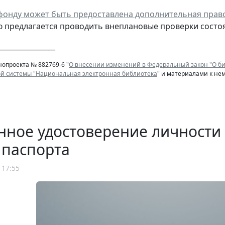
онду может быть предоставлена дополнительная прав
ю предлагается проводить внеплановые проверки состо
________________
нопроекта № 882769-6 "
О внесении изменений в Федеральный закон "О би
 системы "Национальная электронная библиотека
" и материалами к не
нное удостоверение личности
 паспорта
 17:55