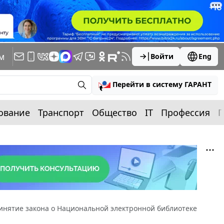
м
Войти
Eng
Перейти в систему ГАРАНТ
ование
Транспорт
Общество
IT
Профессия
П
инятие закона о Национальной электронной библиотеке