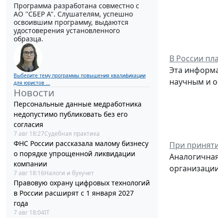
Программа разработана совместно с
АО ''СБЕР А". Слушателям, успешно
освоившим программу, выдаются
удостоверения установленного
образца.
В России пл
Эта информа
Выберите тему программы повышения квалификации
научным и о
для юристов ...
Новости
Персональные данные медработника
недопустимо публиковать без его
согласия
7 авг 18:27
Судебная практика
ФНС России рассказала малому бизнесу
При приняти
о порядке упрощенной ликвидации
Аналогичная
компании
организации
7 авг 18:16
Налоги и бухучет
Правовую охрану цифровых технологий
в России расширят с 1 января 2027
года
7 авг 18:04
IT