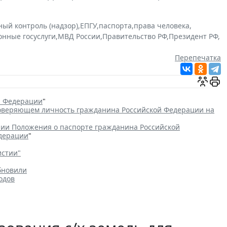
ный контроль (надзор)
,
ЕПГУ
,
паспорта
,
права человека
,
онные госуслуги
,
МВД России
,
Правительство РФ
,
Президент РФ
,
Перепечатка
й Федерации
"
товеряющем личность гражданина Российской Федерации на
ии Положения о паспорте гражданина Российской
едерации
"
истии"
бновили
одов