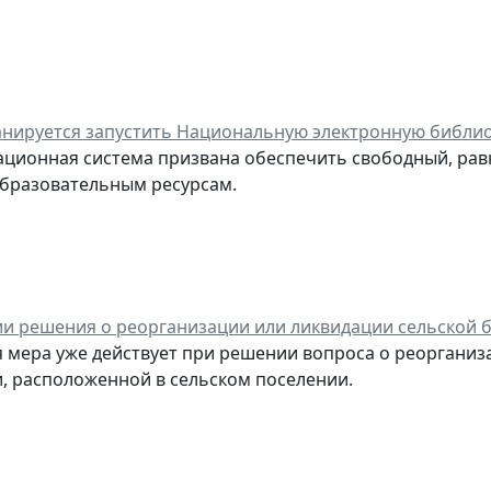
анируется запустить Национальную электронную библи
ционная система призвана обеспечить свободный, рав
бразовательным ресурсам.
и решения о реорганизации или ликвидации сельской 
 мера уже действует при решении вопроса о реоргани
, расположенной в сельском поселении.