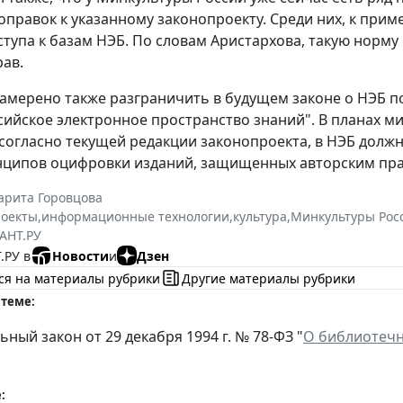
поправок к указанному законопроекту. Среди них, к при
ступа к базам НЭБ. По словам Аристархова, такую норм
рав.
амерено также разграничить в будущем законе о НЭБ п
сийское электронное пространство знаний". В планах м
согласно текущей редакции законопроекта, в НЭБ должно
нципов оцифровки изданий, защищенных авторским пр
арита Горовцова
роекты
,
информационные технологии
,
культура
,
Минкультуры Рос
АНТ.РУ
.РУ в
Новости
и
Дзен
ся на материалы рубрики
Другие материалы рубрики
 теме:
ный закон от 29 декабря 1994 г. № 78-ФЗ "
О библиотечн
: