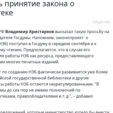
ь принятие закона о
теке
Общество
 РФ
Владимир Аристархов
высказал такую просьбу на
1
едателе Госдумы. Напомним, законопроект
о
Б) поступил в Госдуму в середине сентября и к
у чтению. Предполагается, что в случае его
для работы НЭБ как ресурса, предоставляющего
ам многих печатных изданий.
т по созданию НЭБ фактически развивается уже более
йской государственной библиотеки и других
осы работы НЭБ остаются неурегулированными. "В
 мы до сих пор не имеем полномочий по
ками, правообладателями и т. д.", – добавил
 предложений, которые министерство хотело бы внести