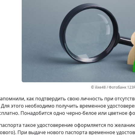
© ilixe48 / Фотобанк 123
апомнили, как подтвердить свою личность при отсутст
 Для этого необходимо получить временное удостовере
сплатно. Понадобится одно черно-белое или цветное фот
паспорта такое удостоверение оформляется по желанию 
ового). При выдаче нового паспорта временное удостов