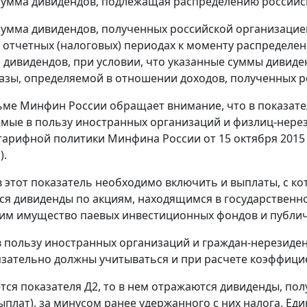
сумма дивидендов, подлежащая распределению российск
сумма дивидендов, полученных российской организацие
отчетных (налоговых) периодах к моменту распределен
 дивидендов, при условии, что указанные суммы дивид
азы, определяемой в отношении доходов, полученных р
ьме Минфин России обращает внимание, что в показате
мые в пользу иностранных организаций и физлиц-нере
арифной политики Минфина России от 15 октября 2015 г.
).
в этот показатель необходимо включить и выплаты, с ко
ся дивиденды по акциям, находящимся в государственн
им имущество паевых инвестиционных фондов и публич
 пользу иностранных организаций и граждан-нерезиден
зательно должны учитываться и при расчете коэффицие
ется показателя Д2, то в нем отражаются дивиденды, по
ыплат), за минусом ранее удержанного с них налога. Ед