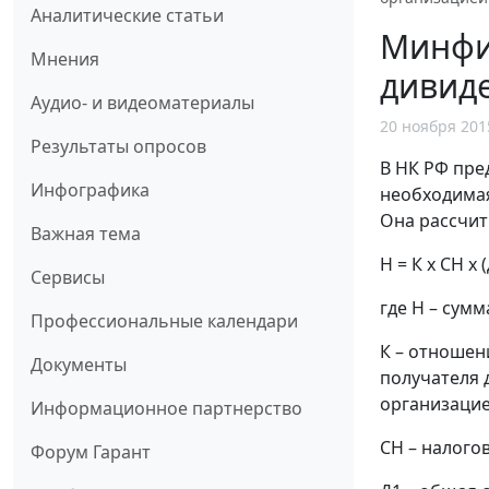
Аналитические статьи
Минфин
Мнения
дивид
Аудио- и видеоматериалы
20 ноября 201
Результаты опросов
В НК РФ пре
Инфографика
необходимая
Она рассчит
Важная тема
Н = К х СН х 
Сервисы
где Н – сум
Профессиональные календари
К – отношен
Документы
получателя 
организацие
Информационное партнерство
СН – налогов
Форум Гарант