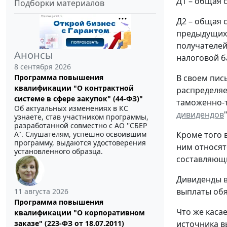
Д1 – общая 
Подборки материалов
Д2 – общая 
предыдущих 
получателей
Анонсы
налоговой б
8 сентября 2026
В своем пис
Программа повышения
квалификации "О контрактной
распределяе
системе в сфере закупок" (44-ФЗ)"
таможенно-т
Об актуальных изменениях в КС
дивидендов
"
узнаете, став участником программы,
разработанной совместно с АО ''СБЕР
Кроме того 
А". Слушателям, успешно освоившим
программу, выдаются удостоверения
ним относят
установленного образца.
составляющ
Дивиденды в
выплаты обя
11 августа 2026
Программа повышения
Что же каса
квалификации "О корпоративном
источника в
заказе" (223-ФЗ от 18.07.2011)