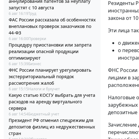
аннулирования патентов за неуплату
Резиденты Р
запустят с 10 августа
иностранных
6 авг 16:19
Труд
закона от 10
ФАС России рассказала об особенностях
внеплановых проверок заказчиков по
Эти лица та
44-ФЗ
6 авг 16:00
Проверки
о движе
Процедуру приостановки или запрета
о перев
реализации опасной продукции
иностра
оптимизируют
6 авг 15:39
Бизнес
ФНС России 
ФНС России планирует урегулировать
экстерриториальный порядок
лицами в за
рассмотрения жалоб
расположенн
6 авг 15:15
Налоги и бухучет
Какую статью КОСГУ выбрать для учета
Налоговые о
расходов на аренду виртуального
зарубежных 
сервера
депозитные 
6 авг 14:54
Бюджетный учет
Президент РФ отменил спецрежим для
Зачисление 
депозитов физлиц из недружественных
перечисляют
стран