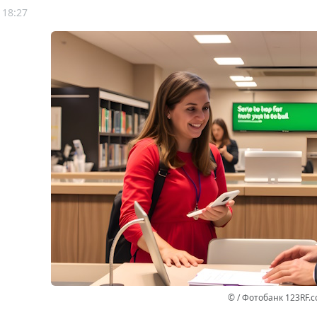
 18:27
© / Фотобанк 123RF.