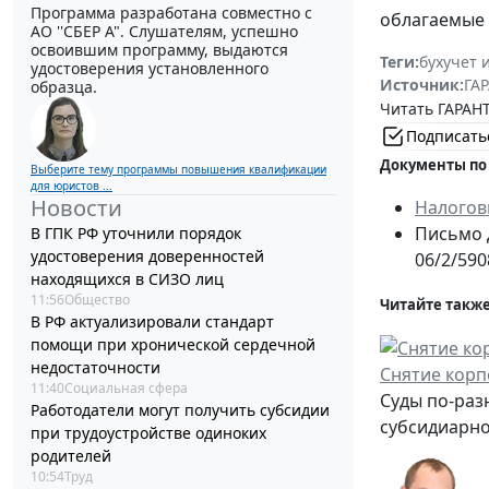
Программа разработана совместно с
облагаемые 
АО ''СБЕР А". Слушателям, успешно
освоившим программу, выдаются
Теги:
бухучет 
удостоверения установленного
Источник:
ГАР
образца.
Читать ГАРАНТ
Подписать
Документы по
Выберите тему программы повышения квалификации
для юристов ...
Новости
Налогов
Письмо 
В ГПК РФ уточнили порядок
удостоверения доверенностей
06/2/590
находящихся в СИЗО лиц
11:56
Общество
Читайте также
В РФ актуализировали стандарт
помощи при хронической сердечной
недостаточности
Снятие корп
11:40
Социальная сфера
Суды по-раз
Работодатели могут получить субсидии
субсидиарно
при трудоустройстве одиноких
родителей
10:54
Труд