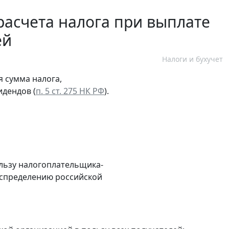
асчета налога при выплате
ей
Налоги и бухучет
 сумма налога,
идендов (
п. 5 ст. 275 НК РФ
).
льзу налогоплательщика-
аспределению российской