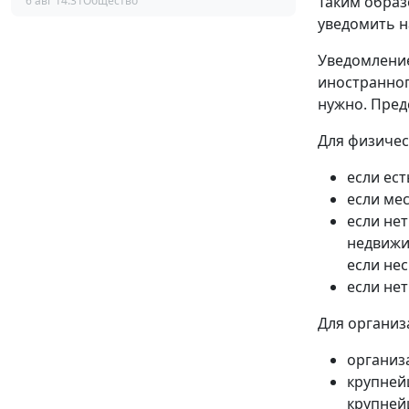
Таким образ
6 авг 14:31
Общество
уведомить н
Уведомление
иностранног
нужно. Пред
Для физичес
если ест
если мес
если нет
недвижи
если не
если не
Для организ
организ
крупней
крупней