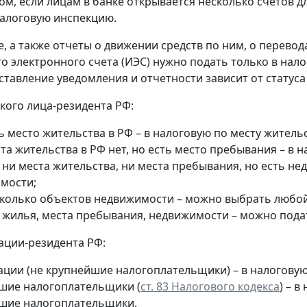
ом, если лицам в банке открывается несколько счетов д
алоговую инспекцию.
, а также отчеты о движении средств по ним, о перевод
о электронного счета (ИЭС) нужно подать только в нал
ставление уведомления и отчетности зависит от статуса
кого лица-резидента РФ:
ь место жительства в РФ – в налоговую по месту жительс
та жительства в РФ нет, но есть место пребывания – в 
 ни места жительства, ни места пребывания, но есть н
мости;
сколько объектов недвижимости – можно выбрать любой 
т жилья, места пребывания, недвижимости – можно пода
ации-резидента РФ:
ации (не крупнейшие налогоплательщики) – в налогову
шие налогоплательщики (
ст. 83 Налогового кодекса
) – 
шие налогоплательщики.