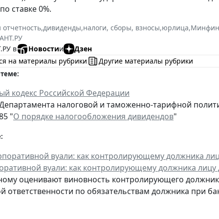
по ставке 0%.
и отчетность
,
дивиденды
,
налоги, сборы, взносы
,
юрлица
,
Минфин
АНТ.РУ
.РУ в
Новости
и
Дзен
ся на материалы рубрики
Другие материалы рубрики
 теме:
ый кодекс Российской Федерации
Департамента налоговой и таможенно-тарифной политики
85 "
О порядке налогообложения дивидендов
"
:
оративной вуали: как контролирующему должника лицу 
ному оценивают виновность контролирующего должника
й ответственности по обязательствам должника при ба