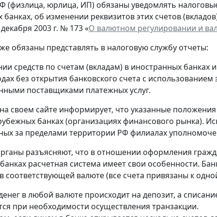
Ф (физлица, юрлица, ИП) обязаны уведомлять налоговые 
 банках, об изменении реквизитов этих счетов (вкладов
 декабря 2003 г. № 173 «
О валютном регулировании и ва
кже обязаны представлять в налоговую службу отчеты:
нии средств по счетам (вкладам) в иностранных банках 
одах без открытия банковского счета с использованием
нными поставщиками платежных услуг.
на своем сайте информирует, что указанные положения
рубежных банках (организациях финансового рынка). Ис
ых за пределами территории РФ филиалах уполномоче
рганы разъясняют, что в отношении оформления гражд
банках расчетная система имеет свои особенности. Банк
в соответствующей валюте (все счета привязаны к одной
денег в любой валюте происходит на депозит, а списание
ся при необходимости осуществления транзакции.