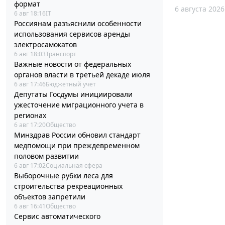
формат
6 августа 2026
6 авг 18:16
IT
Россиянам разъяснили особенности
использования сервисов аренды
электросамокатов
6 авг 18:03
Транспорт
Важные новости от федеральных
органов власти в третьей декаде июля
6 авг 17:46
Бюджетный учет
Депутаты Госдумы инициировали
ужесточение миграционного учета в
регионах
6 авг 17:20
Общество
Минздрав России обновил стандарт
медпомощи при преждевременном
половом развитии
6 авг 17:02
Социальная сфера
Выборочные рубки леса для
строительства рекреационных
объектов запретили
6 авг 16:41
Общество
Сервис автоматического