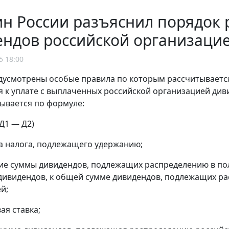
 России разъяснил порядок р
ендов российской организаци
5 18:00
дусмотрены особые правила по которым рассчитывается
 к уплате с выплаченных российской организацией див
ывается по формуле:
(Д1 — Д2)
ма налога, подлежащего удержанию;
ие суммы дивидендов, подлежащих распределению в по
дивидендов, к общей сумме дивидендов, подлежащих р
й;
ая ставка;