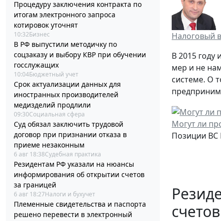
Процедуру заключения контракта по
итогам электронного запроса
котировок уточнят
10:32
Бизнес
Налоговый ве
В РФ выпустили методичку по
соцзаказу и выбору КВР при обучении
В 2015 году
госслужащих
мер и не на
10:04
Бюджетный учет
системе. О 
Срок актуализации данных для
предпринима
иностранных производителей
медизделий продлили
09:30
Социальная сфера
Могут ли пр
Суд обязал заключить трудовой
договор при признании отказа в
Позиции ВС 
приеме незаконным
6 авг 18:38
Судебная практика
Резидентам РФ указали на нюансы
информирования об открытии счетов
за границей
Резид
6 авг 18:27
Налоги и бухучет
Племенные свидетельства и паспорта
счетов
решено перевести в электронный