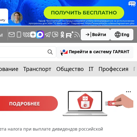
м
Войти
Eng
Перейти в систему ГАРАНТ
ование
Транспорт
Общество
IT
Профессия
П
та налога при выплате дивидендов российской