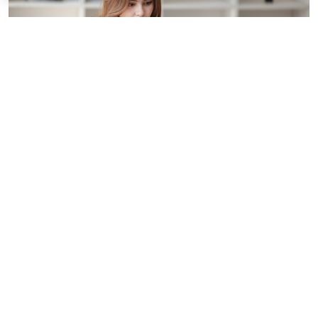
© treeratw/ Фотобанк 123RF.com
Налоговые органы на официальном сайте
информируют бизнес-сообщество о том, что с
введением нового упрощенного регламента
процедура прекращения деятельности организации
занимает 3,5 месяца.
Этой возможностью может воспользоваться
юрлицо-субъект МСП. С введением упрощенного
порядка учредителям больше не нужно
формировать ликвидационную комиссию или