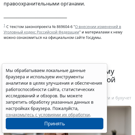
правоохранительными органами.
______________________________
1
С текстом законопроекта № 869604-6 "
О внесении изменений в
Уголовный кодекс Российской Федерации
" и материалами к нему
можно ознакомиться на официальном сайте Госдумы.
ФНС России рассказала малому
Мы обрабатываем локальные данные
браузера и используем инструменты
бизнесу о порядке упрощенной
аналитики в целях улучшения и обеспечения
ликвидации компании
работоспособности сайта, статистических
исследований и обзоров. Вы можете
7 августа 2026 18:16
Налоги и бухучет
запретить обработку указанных данных в
настройках браузера. Пожалуйста,
ознакомьтесь с условиями их обработки
.
Принять