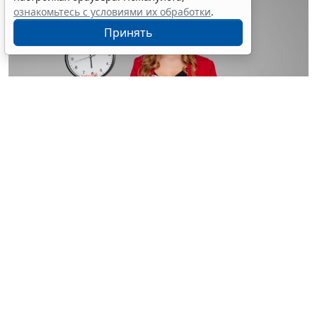
ознакомьтесь с условиями их обработки
.
Принять
© astimak / Фотобанк 123RF.com
Изменения внесены в
ч. 8 ст. 93 Закона № 44-ФЗ
. С 1
января 2027 года такой срок будет составлять не 8, а
5 рабочих дней со дня, следующего за днем
поступления обращения о согласовании
(
Федеральный закон от 4 августа 2026 г. № 279-ФЗ
).
Теги:
госзакупки
,
государственный контроль (надзор)
,
МСБ
,
обязательства, сделки
,
Проверка контрагентов
,