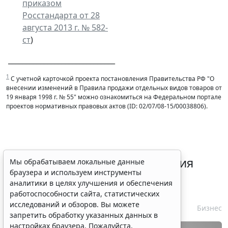
приказом
Росстандарта от 28
августа 2013 г. № 582-
ст
)
______________________________
1
С учетной карточкой проекта постановления Правительства РФ "О
внесении изменений в Правила продажи отдельных видов товаров от
19 января 1998 г. № 55" можно ознакомиться на Федеральном портале
проектов нормативных правовых актов (ID: 02/07/08-15/00038806).
Срок согласования заключения
Мы обрабатываем локальные данные
браузера и используем инструменты
контракта с единственным
аналитики в целях улучшения и обеспечения
контрагентом сократили
работоспособности сайта, статистических
исследований и обзоров. Вы можете
7 августа 2026 16:55
Бизнес
запретить обработку указанных данных в
настройках браузера. Пожалуйста,