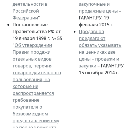
деятельности в
закупочные и
Российской
продажные цены
–
Федерации
"
ГАРАНТ.РУ, 19
Постановление
февраля 2015 г.
Правительства РФ от
Продавцов
19 января 1998 г. № 55
предлагают
"
Об утверждении
обязать указывать
Правил продажи
на ценниках две
отдельных видов
цены – продажи и
товаров, перечня
закупки
– ГАРАНТ.РУ,
товаров длительного
15 октября 2014 г.
пользования, на
которые не
распространяется
требование
покупателя о
безвозмездном
предоставлении ему
на период ремонта