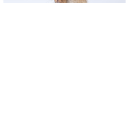
© kaew6566 / Фотобанк 123RF.com
Предусмотрен переход на электронные племенные
свидетельства (паспорта) и заключения об
отнесении сельскохозяйственных животных и
полученных от них семени и эмбрионов к племенной
продукции (материалу). До 1 января 2028 года эти
документы могут выдаваться в бумажном виде
(
Федеральный закон от 4 августа 2026 г. № 321-ФЗ
).
Уточнен предмет федерального госконтроля в
области обеспечения качества и безопасности зерна
и продуктов его переработки.