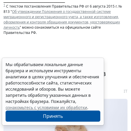
______________________________
1
С текстом постановления Правительства РФ от 6 августа 2015 г. №
813 "
Об утверждении Положения о государственной системе
миграционного и регистрационного учета, а также изготовления,
оформления и контроля обращения документов, удостоверяющих
личность
" можно ознакомиться на официальном сайте
Правительства РФ.
Племенные свидетельства и
Мы обрабатываем локальные данные
браузера и используем инструменты
паспорта решено перевести в
аналитики в целях улучшения и обеспечения
электронный формат
работоспособности сайта, статистических
исследований и обзоров. Вы можете
6 августа 2026 18:16
IT
запретить обработку указанных данных в
настройках браузера. Пожалуйста,
ознакомьтесь с условиями их обработки
.
Принять