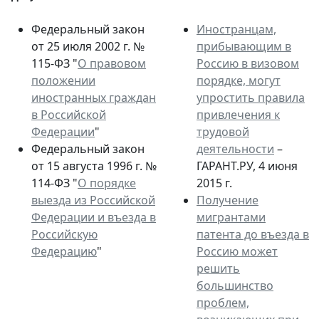
Федеральный закон
Иностранцам,
от 25 июля 2002 г. №
прибывающим в
115-ФЗ "
О правовом
Россию в визовом
положении
порядке, могут
иностранных граждан
упростить правила
в Российской
привлечения к
Федерации
"
трудовой
Федеральный закон
деятельности
–
от 15 августа 1996 г. №
ГАРАНТ.РУ, 4 июня
114-ФЗ "
О порядке
2015 г.
выезда из Российской
Получение
Федерации и въезда в
мигрантами
Российскую
патента до въезда в
Федерацию
"
Россию может
решить
большинство
проблем,