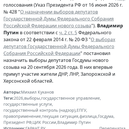
голосования (Указ Президента РФ от 16 июня 2026 г.
№ 428 "
О назначении выборов депутатов
Государственной Думы Федерального Собрания
Российской Федерации нового созыва
").
Владимир
Путин
в соответствии с
ч. 2 ст. 5
Федерального
закона от 22 февраля 2014 г. № 20-ФЗ "
О выборах
депутатов Государственной Думы Федерального
Собрания Российской Федерации
" постановил
назначить выборы депутатов Госдумы нового
созыва на 20 сентября 2026 года. В них впервые
примут участие жители ДНР, ЛНР, Запорожской и
Херсонской областей.
Авторы:
Михаил Куканов
Теги:
2026
,
выборы
,
государственное управление
,
государственные услуги
,
государственный контроль (надзор)
,
ЕПГУ
,
правоприменение
,
текущая ситуация
,
физлица
,
Госдума
,
Президент РФ
,
ЦИК России
,
Владимир Путин
Источник:
ГАРАНТ.РУ
Перепечатка