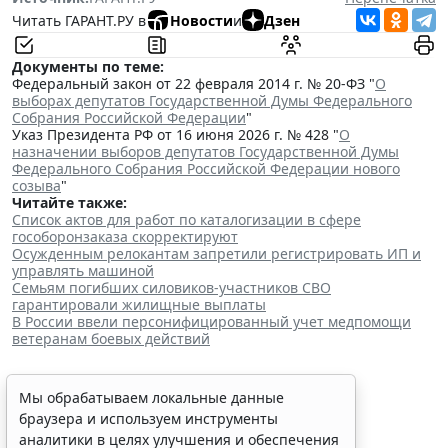
Читать ГАРАНТ.РУ в
Новости
и
Дзен
Документы по теме:
Федеральный закон от 22 февраля 2014 г. № 20-ФЗ "
О
выборах депутатов Государственной Думы Федерального
Собрания Российской Федерации
"
Указ Президента РФ от 16 июня 2026 г. № 428 "
О
назначении выборов депутатов Государственной Думы
Федерального Собрания Российской Федерации нового
созыва
"
Читайте также:
Список актов для работ по каталогизации в сфере
гособоронзаказа скорректируют
Осужденным релокантам запретили регистрировать ИП и
управлять машиной
Семьям погибших силовиков-участников СВО
гарантировали жилищные выплаты
В России ввели персонифицированный учет медпомощи
ветеранам боевых действий
Мы обрабатываем локальные данные
браузера и используем инструменты
аналитики в целях улучшения и обеспечения