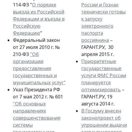
114-ФЗ "
О порядке
России и Гознак
выезда из Российской
технически готовы
Федерации и въезда в
к запуску
Российскую
электронного
Федерацию
"
паспорта
Федеральный закон
россиянина
–
от 27 июля 2010 г. №
ГАРАНТ.РУ, 30
210-ФЗ
"Об
апреля 2015 г.
организации
Приоритетные
предоставления
государственные
государственных и
услуги ФМС России
муниципальных услуг"
планируется
Указ Президента РФ
оптимизировать
–
от 7 мая 2012 г. № 601
ГАРАНТ.РУ, 19
"Об основных
августа 2014 г.
направлениях
В Госдуму внесен
совершенствования
законопроект об
системы
упрощении выдачи
государственного
загранпаспортов