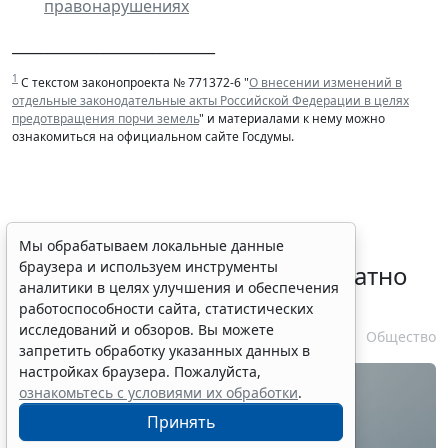
правонарушениях
_____________________________
1
С текстом законопроекта № 771372-6 "
О внесении изменений в
отдельные законодательные акты Российской Федерации в целях
предотвращения порчи земель
" и материалами к нему можно
ознакомиться на официальном сайте Госдумы.
Временное удостоверение
Мы обрабатываем локальные данные
браузера и используем инструменты
личности оформляется бесплатно
аналитики в целях улучшения и обеспечения
при утрате паспорта
работоспособности сайта, статистических
исследований и обзоров. Вы можете
7 августа 2026 17:55
Общество
запретить обработку указанных данных в
настройках браузера. Пожалуйста,
ознакомьтесь с условиями их обработки
.
Принять