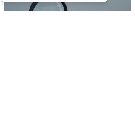
© ilixe48 / Фотобанк 123RF.com
Россиянам напомнили, как подтвердить свою
личность при отсутствии основного документа для
идентификации гражданина. Для этого необходимо
получить временное удостоверение лично в
подразделении МВД России. Оно выдается
бесплатно. Понадобится одно черно-белое или
цветное фото размером 3,5x4,5 см.
При замене паспорта такое удостоверение
оформляется по желанию при сдаче старого
документа (срок действия – до получения нового).