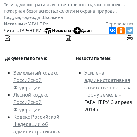
Теги:
административная ответственность
,
законопроекты
,
пожарная безопасность
,
экология и охрана природы
,
Госдума
,
Надежда Школкина
Источник:
ГАРАНТ.РУ
Перепечатка
Читать ГАРАНТ.РУ в
Новости
и
Дзен
Документы по теме:
Новости по теме:
Земельный кодекс
Усилена
Российской
административная
Федерации
ответственность за
Лесной кодекс
порчу земель
–
Российской
ГАРАНТ.РУ, 3 апреля
Федерации
2014 г.
Кодекс Российской
Федерации об
административных