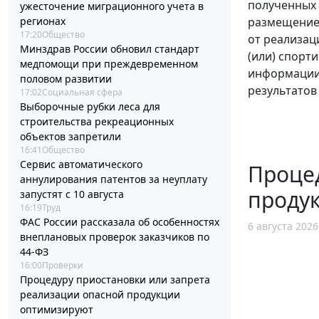
полученных 
ужесточение миграционного учета в
размещение 
регионах
17:20
Общество
от реализац
Минздрав России обновил стандарт
(или) спорт
медпомощи при преждевременном
информации 
половом развитии
результатов
17:02
Социальная сфера
Выборочные рубки леса для
строительства рекреационных
объектов запретили
16:41
Общество
Сервис автоматического
Процед
аннулирования патентов за неуплату
проду
запустят с 10 августа
16:19
Труд
ФАС России рассказала об особенностях
6 августа 2026
внеплановых проверок заказчиков по
44-ФЗ
16:00
Проверки
Процедуру приостановки или запрета
реализации опасной продукции
оптимизируют