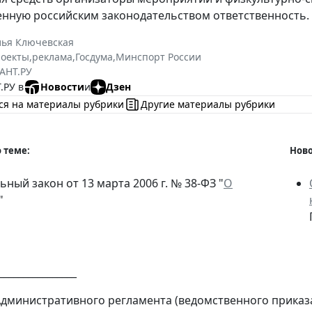
нную российским законодательством ответственность.
лья Ключевская
роекты
,
реклама
,
Госдума
,
Минспорт России
АНТ.РУ
.РУ в
Новости
и
Дзен
ся на материалы рубрики
Другие материалы рубрики
 теме:
Ново
ный закон от 13 марта 2006 г. № 38-ФЗ "
О
"
________________
Административного регламента (ведомственного приказа