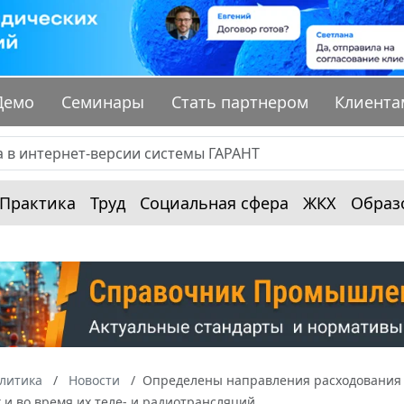
Демо
Семинары
Стать партнером
Клиента
Практика
Труд
Социальная сфера
ЖКХ
Образ
алитика
Новости
Определены направления расходования 
и во время их теле- и радиотрансляций