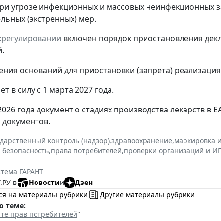
ри угрозе инфекционных и массовых неинфекционных з
льных (экстренных) мер.
ехрегулировании
включен порядок приостановления декл
.
ения оснований для приостановки (запрета) реализация
ет в силу с 1 марта 2027 года.
 2026 года документ о стадиях производства лекарств в 
х документов.
ударственный контроль (надзор)
,
здравоохранение
,
маркировка 
 безопасность
,
права потребителей
,
проверки организаций и И
стема ГАРАНТ
.РУ в
Новости
и
Дзен
ся на материалы рубрики
Другие материалы рубрики
о теме:
те прав потребителей
"