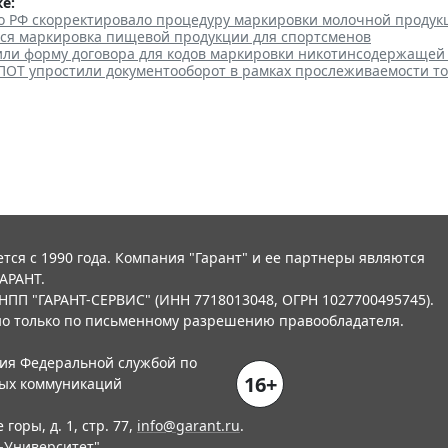
е:
о РФ скорректировало процедуру маркировки молочной продук
тся маркировка пищевой продукции для спортсменов
или форму договора для кодов маркировки никотинсодержащей
ПОТ упростили документооборот в рамках прослеживаемости т
тся с 1990 года. Компания "Гарант" и ее партнеры являются
АРАНТ.
НПП "ГАРАНТ-СЕРВИС" (ИНН 7718013048, ОГРН 1027700495745).
о только по письменному разрешению правообладателя.
ния Федеральной службой по
16+
вых коммуникаций
горы, д. 1, стр. 77,
info@garant.ru
.
-Университет
"