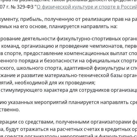
07 г. № 329-ФЗ "
О физической культуре и спорте в Росс
кументу, прибыль, полученную от реализации прав на р
емых на его основе, планируется направлять на:
рование деятельности физкультурно-спортивных орган
 команд, организацию и проведение чемпионатов, перве
 в спорте, предоставление компенсационных выплат сп
енного порядка и безопасности на официальных спорти
ского, школьного спорта, адаптивной физкультуры и спор
ржание и развитие материально-технической базы орга
ятий, необходимой для их проведения;
 стимулирующего характера для сотрудников организац
ию указанных мероприятий планируется направлять сред
ственно.
ерации со средствами, полученными организаторами ф
а, будут отражаться на расчетных счетах в кредитных о
я средств организаторы мероприятий и физкультурно-с