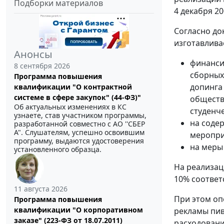
Подборки материалов
4 декабря 20
Согласно до
изготавлива
Анонсы
финанси
8 сентября 2026
сборных
Программа повышения
допинга
квалификации "О контрактной
системе в сфере закупок" (44-ФЗ)"
обществ
Об актуальных изменениях в КС
студенче
узнаете, став участником программы,
на соде
разработанной совместно с АО ''СБЕР
А". Слушателям, успешно освоившим
меропри
программу, выдаются удостоверения
на меры
установленного образца.
На реализац
10% соответ
11 августа 2026
При этом оп
Программа повышения
квалификации "О корпоративном
рекламы пив
заказе" (223-ФЗ от 18.07.2011)
расходовани