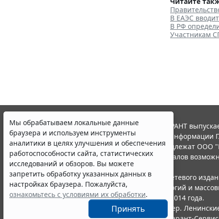
Читайте такж
Правительств
В ЕАЭС вводи
В РФ определ
Участникам С
Мы обрабатываем локальные данные
© ООО "НПП "ГАРАНТ-СЕРВИС", 2026. Система ГАРАНТ выпускае
браузера и используем инструменты
участниками Российской ассоциации правовой информации Г
аналитики в целях улучшения и обеспечения
Все права на материалы сайта ГАРАНТ.РУ принадлежат ООО "
работоспособности сайта, статистических
Полное или частичное воспроизведение материалов возможн
исследований и обзоров. Вы можете
Правила использования портала.
запретить обработку указанных данных в
Портал ГАРАНТ.РУ зарегистрирован в качестве сетевого изда
настройках браузера. Пожалуйста,
надзору в сфере связи,информационных технологий и массо
ознакомьтесь с условиями их обработки
.
(Роскомнадзором), Эл № ФС77-58365 от 18 июня 2014 года.
ООО "НПП "ГАРАНТ-СЕРВИС", 119234, г. Москва, тер. Ленинские 
Принять
Разработчик ЭПС Система ГАРАНТ – ООО "НПП "
Гарант-Сервис