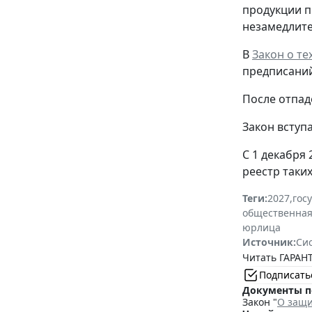
продукции п
незамедлите
В
Закон о т
предписаний
После отпад
Закон вступа
С 1 декабря
реестр таки
Теги:
2027
,
гос
общественная
юрлица
Источник:
Си
Читать ГАРАНТ
Подписать
Документы п
Закон "
О защи