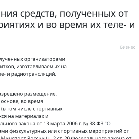
ия средств, полученных от
ятиях и во время их теле- и
Бизнес
олученных организаторами
итков, изготавливаемых на
ле- и радиотрансляций.
 разрешено размещение,
 основе, во время
 (в том числе спортивных
хся на материалах и
ьного закона от 13 марта 2006 г. № 38-ФЗ "
О
рами физкультурных или спортивных мероприятий от
инспорт России (ч. 2 ст. 20 Федерального закона от