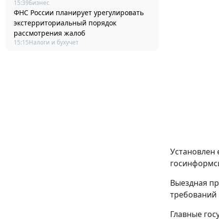
15:39
Бизнес
ФНС России планирует урегулировать
экстерриториальный порядок
рассмотрения жалоб
15:15
Налоги и бухучет
Установлен 
госинформси
Выездная пр
требований 
Главные гос