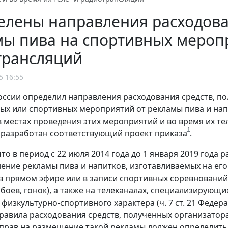
лены направления расходован
ы пива на спортивных меропри
трансляций
5 16:55
ссии определил направления расходования средств, п
ых или спортивных мероприятий от рекламы пива и нап
 в местах проведения этих мероприятий и во время их те
1
разработан соответствующий проект приказа
.
то в период с 22 июля 2014 года до 1 января 2019 года
ение рекламы пива и напитков, изготавливаемых на его
в прямом эфире или в записи спортивных соревнований
 боев, гонок), а также на телеканалах, специализирующи
изкультурно-спортивного характера (ч. 7 ст. 21 Федерал
 Правила расходования средств, полученных организато
прав на размещение такой рекламы должен определить М