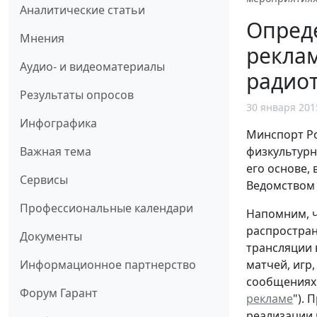
Аналитические статьи
Опреде
Мнения
реклам
Аудио- и видеоматериалы
радио
Результаты опросов
30 января 201
Инфографика
Минспорт Ро
физкультурн
Важная тема
его основе,
Сервисы
Ведомством 
Профессиональные календари
Напомним, ч
распростран
Документы
трансляции 
матчей, игр,
Информационное партнерство
сообщениях ф
Форум Гарант
рекламе
").
реализации 