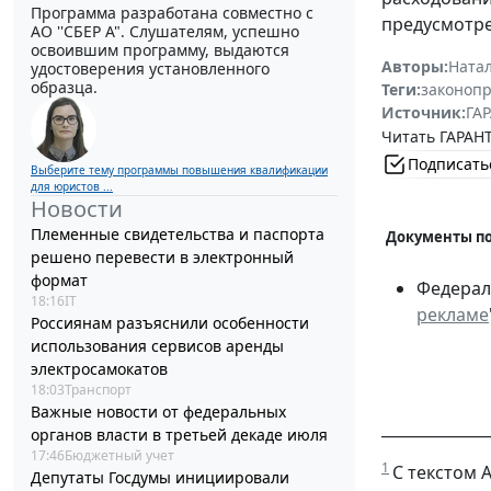
Программа разработана совместно с
предусмотре
АО ''СБЕР А". Слушателям, успешно
освоившим программу, выдаются
Авторы:
Ната
удостоверения установленного
образца.
Теги:
законоп
Источник:
ГАР
Читать ГАРАНТ
Подписать
Выберите тему программы повышения квалификации
для юристов ...
Новости
Племенные свидетельства и паспорта
Документы по
решено перевести в электронный
формат
Федераль
18:16
IT
рекламе
Россиянам разъяснили особенности
использования сервисов аренды
электросамокатов
18:03
Транспорт
Важные новости от федеральных
______________
органов власти в третьей декаде июля
17:46
Бюджетный учет
1
С текстом 
Депутаты Госдумы инициировали