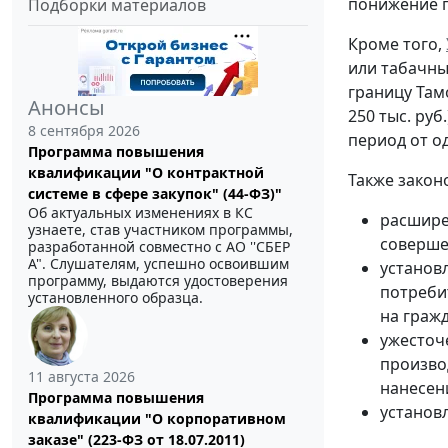
понижение п
Подборки материалов
Кроме того,
или табачны
границу Там
Анонсы
250 тыс. руб
8 сентября 2026
период от од
Программа повышения
квалификации "О контрактной
Также закон
системе в сфере закупок" (44-ФЗ)"
Об актуальных изменениях в КС
расшире
узнаете, став участником программы,
соверше
разработанной совместно с АО ''СБЕР
А". Слушателям, успешно освоившим
установ
программу, выдаются удостоверения
потреби
установленного образца.
на гражд
ужесточе
произво
11 августа 2026
нанесен
Программа повышения
установ
квалификации "О корпоративном
заказе" (223-ФЗ от 18.07.2011)