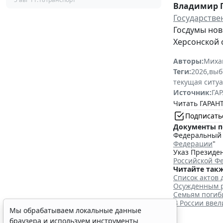
Владимир 
Государстве
Госдумы нов
Херсонской 
Авторы:
Миха
Теги:
2026
,
выб
текущая ситу
Источник:
ГАР
Читать ГАРАНТ
Подписать
Документы п
Федеральный з
Федерации
"
Указ Президен
Российской Ф
Читайте такж
Список актов 
Осужденным р
Семьям погиб
В России вве
Мы обрабатываем локальные данные
браузера и используем инструменты