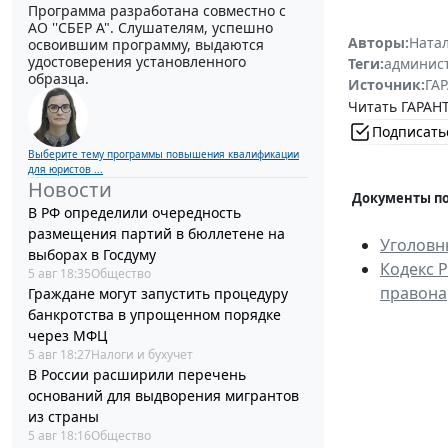
Программа разработана совместно с
АО ''СБЕР А". Слушателям, успешно
Авторы:
Ната
освоившим программу, выдаются
удостоверения установленного
Теги:
админист
образца.
Источник:
ГАР
Читать ГАРАНТ
Подписать
Выберите тему программы повышения квалификации
для юристов ...
Новости
Документы по
В РФ определили очередность
размещения партий в бюллетене на
Уголовн
выборах в Госдуму
Кодекс 
5 авг 18:35
Общество
правона
Граждане могут запустить процедуру
банкротства в упрощенном порядке
через МФЦ
5 авг 18:27
Налоги и бухучет
В России расширили перечень
оснований для выдворения мигрантов
из страны
5 авг 18:16
Общество