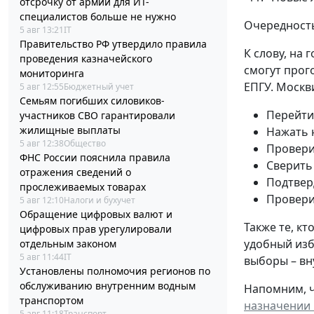
отсрочку от армии для ИТ-
специалистов больше не нужно
Очередность
5 авг 13:21
IT
Правительство РФ утвердило правила
К слову, на 
проведения казначейского
смогут прог
мониторинга
ЕПГУ. Москв
5 авг 12:55
Бюджетный учет
Семьям погибших силовиков-
Перейти
участников СВО гарантировали
жилищные выплаты
Нажать 
5 авг 12:38
Общество
Провери
ФНС России пояснила правила
Сверить
отражения сведений о
Подтвер
прослеживаемых товарах
Провери
5 авг 12:10
Налоги и бухучет
Обращение цифровых валют и
Также те, к
цифровых прав урегулировали
удобный изб
отдельным законом
5 авг 11:44
IT
выборы – вн
Установлены полномочия регионов по
обслуживанию внутренним водным
Напомним, ч
транспортом
назначении 
5 авг 11:18
Транспорт