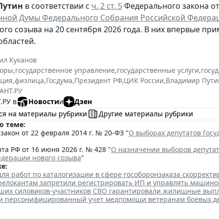
Путин
в соответствии с
ч. 2 ст. 5
Федерального закона от 
нной Думы Федерального Собрания Российской Федера
ого созыва на 20 сентября 2026 года. В них впервые при
областей.
ил Куканов
оры
,
государственное управление
,
государственные услуги
,
госу
ация
,
физлица
,
Госдума
,
Президент РФ
,
ЦИК России
,
Владимир Пути
АНТ.РУ
.РУ в
Новости
и
Дзен
ся на материалы рубрики
Другие материалы рубрики
о теме:
акон от 22 февраля 2014 г. № 20-ФЗ "
О выборах депутатов Гос
та РФ от 16 июня 2026 г. № 428 "
О назначении выборов депута
едерации нового созыва
"
е:
для работ по каталогизации в сфере гособоронзаказа скоррект
елокантам запретили регистрировать ИП и управлять машино
ших силовиков-участников СВО гарантировали жилищные вып
ли персонифицированный учет медпомощи ветеранам боевых д