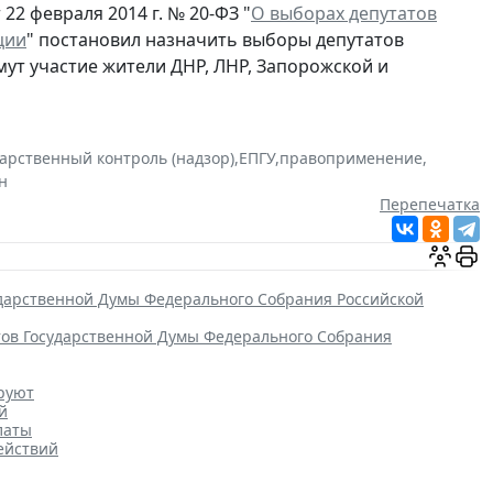
22 февраля 2014 г. № 20-ФЗ "
О выборах депутатов
ции
" постановил назначить выборы депутатов
мут участие жители ДНР, ЛНР, Запорожской и
дарственный контроль (надзор)
,
ЕПГУ
,
правоприменение
,
н
Перепечатка
ударственной Думы Федерального Собрания Российской
тов Государственной Думы Федерального Собрания
ируют
й
латы
ействий