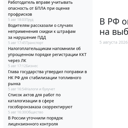
Работодатель вправе учитывать
опасность от БПЛА при оценке
профрисков
В РФ 
5 авг 18:03
Труд
Водителям рассказали о случаях
на выб
неприменения скидки к штрафам
за нарушение ПДД
5 августа 2026
5 авг 17:45
Транспорт
Налогоплательщикам напомнили об
упрощенном порядке регистрации ККТ
через ЛК
5 авг 17:12
Бизнес
Глава государства утвердил поправки в
НК РФ для стабилизации топливного
рынка
5 авг 16:54
Налоги и бухучет
Список актов для работ по
каталогизации в сфере
гособоронзаказа скорректируют
5 авг 16:30
Общество
В России уточнили порядок
лицензионного контроля