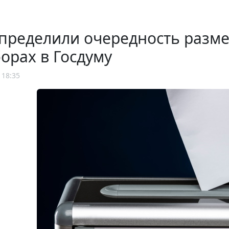
определили очередность разм
орах в Госдуму
 18:35