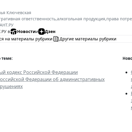
лья Ключевская
ративная ответственность
,
алкогольная продукция
,
права потр
АНТ.РУ
.РУ в
Новости
и
Дзен
ся на материалы рубрики
Другие материалы рубрики
 теме:
Ново
ый кодекс Российской Федерации
Российской Федерации об административных
рушениях