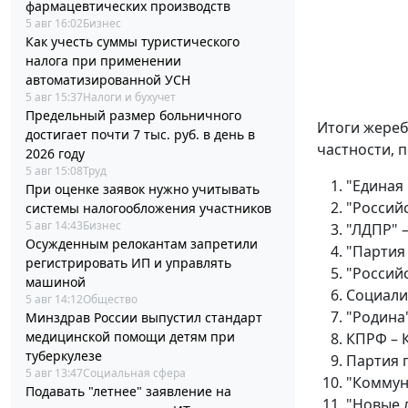
фармацевтических производств
5 авг 16:02
Бизнес
Как учесть суммы туристического
налога при применении
автоматизированной УСН
5 авг 15:37
Налоги и бухучет
Предельный размер больничного
Итоги жереб
достигает почти 7 тыс. руб. в день в
частности, 
2026 году
5 авг 15:08
Труд
"Единая 
При оценке заявок нужно учитывать
"Россий
системы налогообложения участников
5 авг 14:43
Бизнес
"ЛДПР" 
Осужденным релокантам запретили
"Партия
регистрировать ИП и управлять
"Российс
машиной
Социали
5 авг 14:12
Общество
"Родина"
Минздрав России выпустил стандарт
медицинской помощи детям при
КПРФ – 
туберкулезе
Партия 
5 авг 13:47
Социальная сфера
"Коммун
Подавать "летнее" заявление на
"Новые 