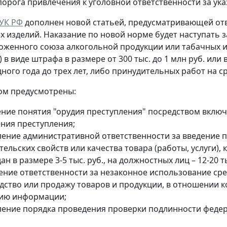
орога привлечения к уголовной ответственности за ука
УК РФ
дополнен новой статьей, предусматривающей отв
х изделий. Наказание по новой норме будет наступать
оженного союза алкогольной продукции или табачных и
.) в виде штрафа в размере от 300 тыс. до 1 млн руб. ил
ного года до трех лет, либо принудительных работ на ср
ом предусмотрены:
ние понятия "орудия преступления" посредством включ
ния преступления;
ление административной ответственности за введение 
тельских свойств или качества товара (работы, услуги)
ан в размере 3-5 тыс. руб., на должностных лиц – 12-20 ты
ние ответственности за незаконное использование сред
дство или продажу товаров и продукции, в отношении 
ию информации;
ление порядка проведения проверки подлинности федер