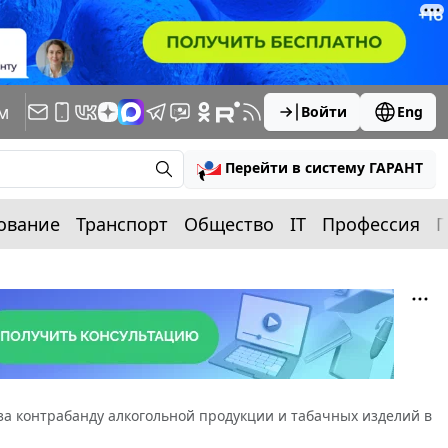
м
Войти
Eng
Перейти в систему ГАРАНТ
ование
Транспорт
Общество
IT
Профессия
П
за контрабанду алкогольной продукции и табачных изделий в