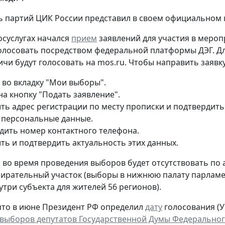
 партий ЦИК России представил в своем официальном 
госуслугах начался
прием
заявлений для участия в мероп
олосовать посредством федеральной платформы ДЭГ. Дл
ичи будут голосовать на mos.ru. Чтобы направить заявку
 во вкладку "Мои выборы".
на кнопку "Подать заявление".
ть адрес регистрации по месту прописки и подтвердить
 персональные данные.
дить номер контактного телефона.
ть и подтвердить актуальность этих данных.
то во время проведения выборов будет отсутствовать по
ирательный участок (выборы в нижнюю палату парламен
утри субъекта для жителей 56 регионов).
то в июне Президент РФ определил
дату
голосования (Ук
выборов депутатов Государственной Думы Федеральног