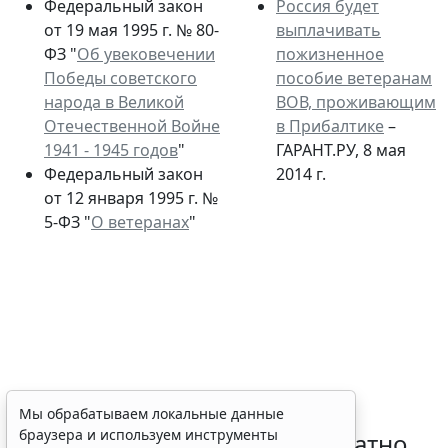
Федеральный закон
Россия будет
от 19 мая 1995 г. № 80-
выплачивать
ФЗ "
Об увековечении
пожизненное
Победы советского
пособие ветеранам
народа в Великой
ВОВ, проживающим
Отечественной Войне
в Прибалтике
–
1941 - 1945 годов
"
ГАРАНТ.РУ, 8 мая
Федеральный закон
2014 г.
от 12 января 1995 г. №
5-ФЗ "
О ветеранах
"
Временное удостоверение
Мы обрабатываем локальные данные
браузера и используем инструменты
личности оформляется бесплатно