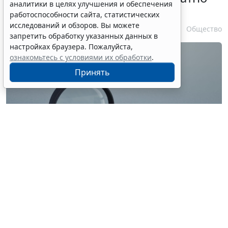
аналитики в целях улучшения и обеспечения
при утрате паспорта
работоспособности сайта, статистических
исследований и обзоров. Вы можете
7 августа 2026 17:55
Общество
запретить обработку указанных данных в
настройках браузера. Пожалуйста,
ознакомьтесь с условиями их обработки
.
Принять
© ilixe48 / Фотобанк 123RF.com
Россиянам напомнили, как подтвердить свою
личность при отсутствии основного документа для
идентификации гражданина. Для этого необходимо
получить временное удостоверение лично в