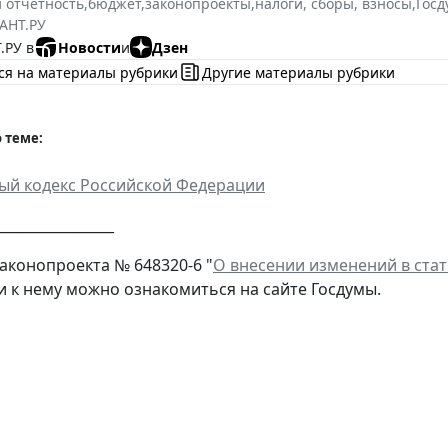
и отчетность
,
бюджет
,
законопроекты
,
налоги, сборы, взносы
,
Госд
АНТ.РУ
.РУ в
Новости
и
Дзен
ся на материалы рубрики
Другие материалы рубрики
 теме:
ый кодекс Российской Федерации
________________
законопроекта № 648320-6 "
О внесении изменений в ста
 к нему можно ознакомиться на сайте Госдумы.