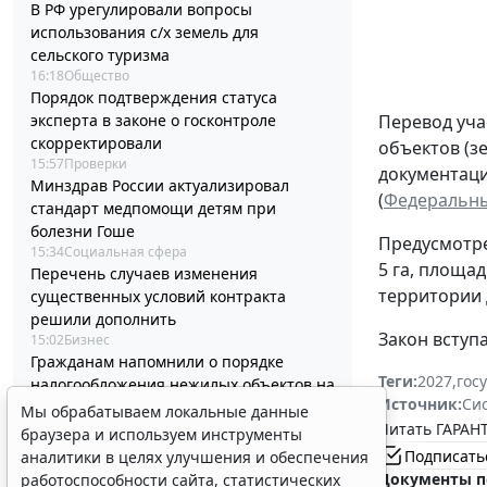
В РФ урегулировали вопросы
использования с/х земель для
сельского туризма
16:18
Общество
Порядок подтверждения статуса
эксперта в законе о госконтроле
Перевод уча
скорректировали
объектов (з
15:57
Проверки
документаци
Минздрав России актуализировал
(
Федеральный
стандарт медпомощи детям при
болезни Гоше
Предусмотре
15:34
Социальная сфера
5 га, площад
Перечень случаев изменения
территории 
существенных условий контракта
решили дополнить
Закон вступа
15:02
Бизнес
Гражданам напомнили о порядке
Теги:
2027
,
гос
налогообложения нежилых объектов на
Источник:
Си
участках ИЖС
Мы обрабатываем локальные данные
Читать ГАРАНТ
14:45
Налоги и бухучет
браузера и используем инструменты
Минцифры России не собирается
Подписать
аналитики в целях улучшения и обеспечения
вводить ограничения на доступ детей в
Документы п
работоспособности сайта, статистических