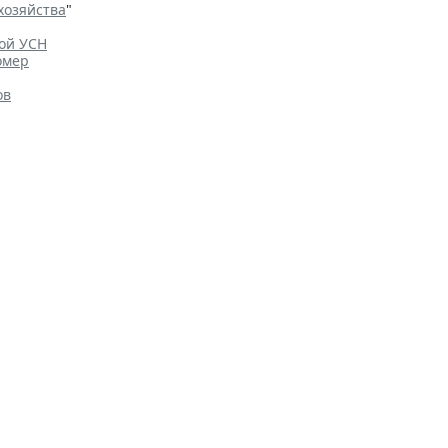
хозяйства
"
ной УСН
омер
ов
дить ограничения на доступ
Общество