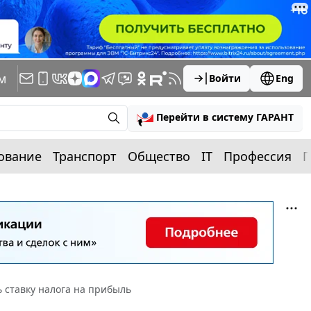
м
Войти
Eng
Перейти в систему ГАРАНТ
ование
Транспорт
Общество
IT
Профессия
П
 ставку налога на прибыль