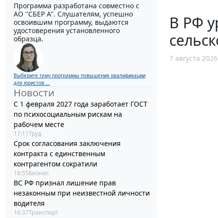
Программа разработана совместно с
АО ''СБЕР А". Слушателям, успешно
В РФ у
освоившим программу, выдаются
удостоверения установленного
сельск
образца.
7 августа 2026
Выберите тему программы повышения квалификации
для юристов ...
Новости
С 1 февраля 2027 года заработает ГОСТ
по психосоциальным рискам на
рабочем месте
17:11
Труд
Срок согласования заключения
контракта с единственным
контрагентом сократили
16:55
Бизнес
ВС РФ признал лишение прав
незаконным при неизвестной личности
водителя
16:37
Транспорт