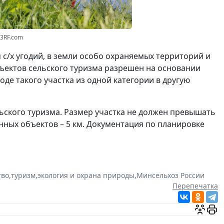
23RF.com
 с/х угодий, в земли особо охраняемых территорий и
бъектов сельского туризма разрешен на основании
де такого участка из одной категории в другую
ьского туризма. Размер участка не должен превышать
венных объектов – 5 км. Документация по планировке
тво
,
туризм
,
экология и охрана природы
,
Минсельхоз России
Перепечатка