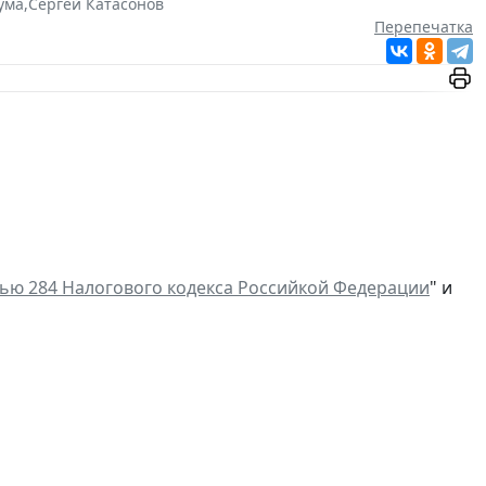
ума
,
Сергей Катасонов
Перепечатка
тью 284 Налогового кодекса Российкой Федерации
" и