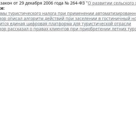
акон от 29 декабря 2006 года № 264-ФЗ "
О развитии сельского 
е:
уммы туристического налога при применении автоматизирован
зор описал алгоритм действий при заселении в гостиничный н
вится единая цифровая платформа для туристической отрасли
ор рассказал о правах клиентов при приобретении летних тур
ры России не собирается вво
в соцсети
 14:20