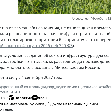
© buccaneer / Фотобанк 1
стка из земель с/х назначения, не относящихся к землям
емли рекреационного назначения) для строительства о
и по планировке территории без принятия акта о перево
 закон от 4 августа 2026 г. № 320-ФЗ
).
ны условия создания объектов инфраструктуры для сел
ь застройки – 2,5 тыс. кв. м, расстояние до производст
должна быть согласована с Минсельхозом России.
ет в силу с 1 сентября 2027 года.
ударственный контроль (надзор)
,
недвижимость
,
сельское хозяйс
стема ГАРАНТ
.РУ в
Новости
и
Дзен
ся на материалы рубрики
Другие материалы рубрики
о теме: