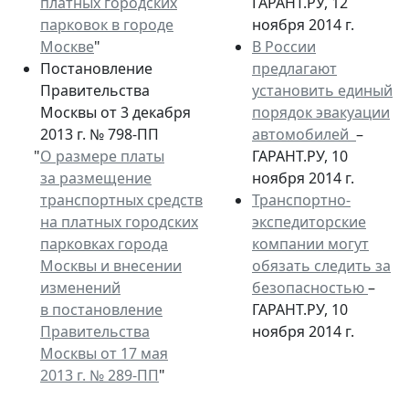
платных городских
ГАРАНТ.РУ, 12
парковок в городе
ноября 2014 г.
Москве
"
В России
Постановление
предлагают
Правительства
установить единый
Москвы от 3 декабря
порядок эвакуации
2013 г. № 798-ПП
автомобилей
–
"
О размере платы
ГАРАНТ.РУ, 10
за размещение
ноября 2014 г.
транспортных средств
Транспортно-
на платных городских
экспедиторские
парковках города
компании могут
Москвы и внесении
обязать следить за
изменений
безопасностью
–
в постановление
ГАРАНТ.РУ, 10
Правительства
ноября 2014 г.
Москвы от 17 мая
2013 г. № 289-ПП
"