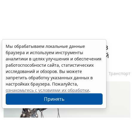
ВС РФ признал лишение прав
Мы обрабатываем локальные данные
браузера и используем инструменты
незаконным при неизвестной
аналитики в целях улучшения и обеспечения
личности водителя
работоспособности сайта, статистических
исследований и обзоров. Вы можете
7 августа 2026 16:37
Транспорт
запретить обработку указанных данных в
настройках браузера. Пожалуйста,
ознакомьтесь с условиями их обработки
.
Принять