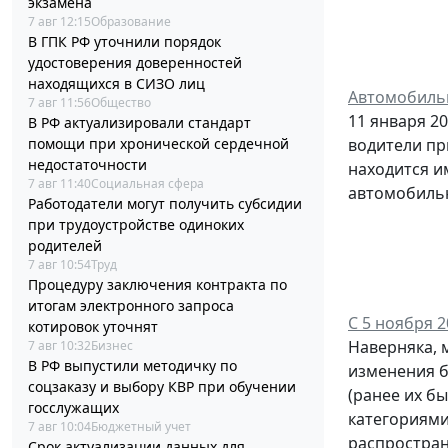
экзамена
7 авг 12:15
Образование
В ГПК РФ уточнили порядок
удостоверения доверенностей
находящихся в СИЗО лиц
Автомобиль
7 авг 11:56
Общество
11 января 20
В РФ актуализировали стандарт
помощи при хронической сердечной
водители пр
недостаточности
находится и
7 авг 11:40
Социальная сфера
автомобильн
Работодатели могут получить субсидии
при трудоустройстве одиноких
родителей
7 авг 10:54
Труд
Процедуру заключения контракта по
итогам электронного запроса
С 5 ноября 
котировок уточнят
Наверняка, 
7 авг 10:32
Бизнес
В РФ выпустили методичку по
изменения б
соцзаказу и выбору КВР при обучении
(ранее их б
госслужащих
категориями
7 авг 10:04
Бюджетный учет
распростран
Срок актуализации данных для