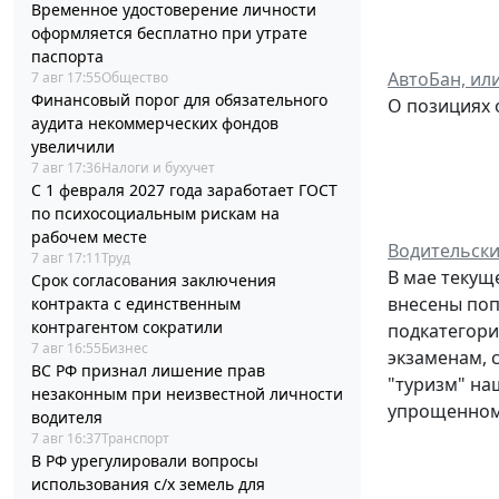
Временное удостоверение личности
оформляется бесплатно при утрате
паспорта
АвтоБан, ил
7 авг 17:55
Общество
Финансовый порог для обязательного
О позициях 
аудита некоммерческих фондов
увеличили
7 авг 17:36
Налоги и бухучет
С 1 февраля 2027 года заработает ГОСТ
по психосоциальным рискам на
рабочем месте
Водительски
7 авг 17:11
Труд
В мае текущ
Срок согласования заключения
внесены попр
контракта с единственным
контрагентом сократили
подкатегори
7 авг 16:55
Бизнес
экзаменам, 
ВС РФ признал лишение прав
"туризм" на
незаконным при неизвестной личности
упрощенном 
водителя
7 авг 16:37
Транспорт
В РФ урегулировали вопросы
использования с/х земель для