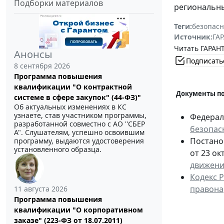
Подборки материалов
региональны
Теги:
безопасн
Источник:
ГАР
Читать ГАРАНТ
Анонсы
Подписать
8 сентября 2026
Программа повышения
квалификации "О контрактной
Документы по
системе в сфере закупок" (44-ФЗ)"
Об актуальных изменениях в КС
узнаете, став участником программы,
Федераль
разработанной совместно с АО ''СБЕР
безопас
А". Слушателям, успешно освоившим
Постано
программу, выдаются удостоверения
установленного образца.
от 23 ок
движен
Кодекс 
правона
11 августа 2026
Программа повышения
квалификации "О корпоративном
заказе" (223-ФЗ от 18.07.2011)