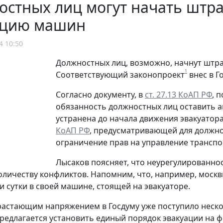
стных лиц могут начать штр
ацию машин
4 10:50
Должностных лиц, возможно, начнут штр
1
Соответствующий законопроект
внес в Г
Согласно документу, в
ст. 27.13 КоАП РФ
, 
обязанность должностных лиц оставить 
устранена до начала движения эвакуатор
КоАП РФ
, предусматривающей для должнос
ограничение прав на управление трансп
Лысаков поясняет, что неурегулированно
личеству конфликтов. Напомним, что, например, моск
и сутки в своей машине, стоящей на эвакуаторе.
арастающим напряжением в Госдуму уже поступило неск
предлагается установить единый порядок эвакуации на 