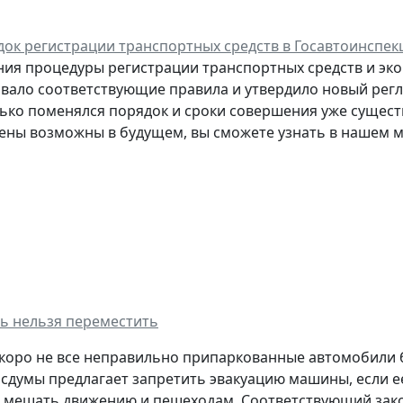
ок регистрации транспортных средств в Госавтоинспек
ия процедуры регистрации транспортных средств и эк
вало соответствующие правила и утвердило новый регла
лько поменялся порядок и сроки совершения уже сущест
ены возможны в будущем, вы сможете узнать в нашем м
ь нельзя переместить
коро не все неправильно припаркованные автомобили б
осдумы предлагает запретить эвакуацию машины, если е
т мешать движению и пешеходам. Соответствующий закон