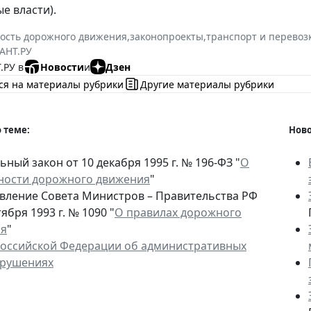
е власти).
ость дорожного движения
,
законопроекты
,
транспорт и перевоз
АНТ.РУ
.РУ в
Новости
и
Дзен
ся на материалы рубрики
Другие материалы рубрики
 теме:
Ново
ный закон от 10 декабря 1995 г. № 196-ФЗ "
О
ности дорожного движения
"
вление Совета Министров – Правительства РФ
тября 1993 г. № 1090 "
О правилах дорожного
ия
"
Российской Федерации об административных
рушениях