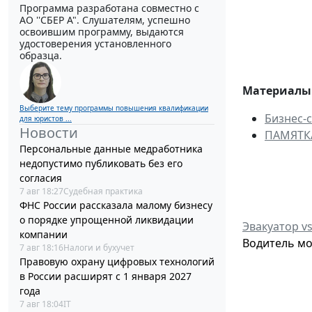
Программа разработана совместно с
АО ''СБЕР А". Слушателям, успешно
освоившим программу, выдаются
удостоверения установленного
образца.
Материалы 
Выберите тему программы повышения квалификации
Бизнес-
для юристов ...
Новости
ПАМЯТК
Персональные данные медработника
недопустимо публиковать без его
согласия
7 авг 18:27
Судебная практика
ФНС России рассказала малому бизнесу
о порядке упрощенной ликвидации
Эвакуатор vs
компании
Водитель мо
7 авг 18:16
Налоги и бухучет
Правовую охрану цифровых технологий
в России расширят с 1 января 2027
года
7 авг 18:04
IT