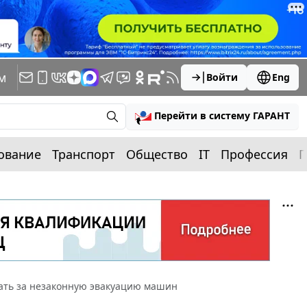
м
Войти
Eng
Перейти в систему ГАРАНТ
ование
Транспорт
Общество
IT
Профессия
П
ать за незаконную эвакуацию машин