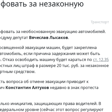
афовать за незаконную
Транспорт
афовать за необоснованную эвакуацию автомобилей.
осдуму депутат
Вячеслав Лысаков
.
посвященной эвакуации машин, будет закреплена
автомобиль, если причина задержания может быть
а. Отказ освободить машину будет караться по
ст. 12.35
тных лиц штраф в размере 20 тыс. руб. за незаконное
ортным средством.
сть вопроса об отмене эвакуации приводит к
вич
Константин Алтухов
недавно в знак протеста
олько инициатив, защищающих права водителей. В
федеральном уровне (сейчас этот вопрос регулируют