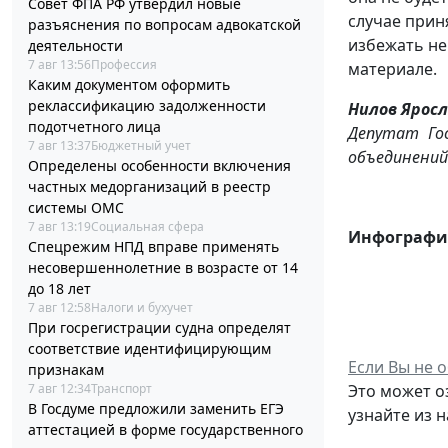
Совет ФПА РФ утвердил новые
случае прин
разъяснения по вопросам адвокатской
избежать не
деятельности
7 авг 13:56
Профессия
материале.
Каким документом оформить
реклассификацию задолженности
Нилов Ярос
подотчетного лица
Депутат Го
7 авг 13:37
Бюджетный учет
объединений
Определены особенности включения
частных медорганизаций в реестр
системы ОМС
7 авг 13:19
Социальная сфера
Инфографи
Спецрежим НПД вправе применять
несовершеннолетние в возрасте от 14
до 18 лет
7 авг 12:58
Налоги и бухучет
При госрегистрации судна определят
соответствие идентифицирующим
Если Вы не о
признакам
7 авг 12:34
Транспорт
Это может оз
В Госдуме предложили заменить ЕГЭ
узнайте из 
аттестацией в форме государственного