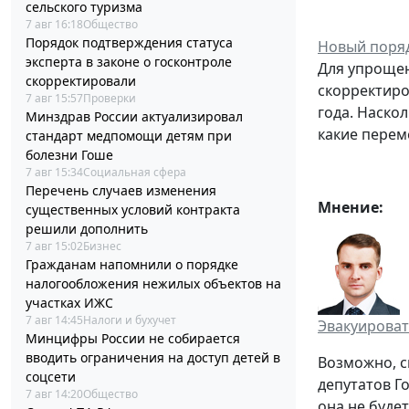
сельского туризма
7 авг 16:18
Общество
Порядок подтверждения статуса
Новый поряд
эксперта в законе о госконтроле
Для упрощен
скорректировали
скорректиро
7 авг 15:57
Проверки
года. Наско
Минздрав России актуализировал
какие перем
стандарт медпомощи детям при
болезни Гоше
7 авг 15:34
Социальная сфера
Перечень случаев изменения
Мнение:
существенных условий контракта
решили дополнить
7 авг 15:02
Бизнес
Гражданам напомнили о порядке
налогообложения нежилых объектов на
участках ИЖС
7 авг 14:45
Налоги и бухучет
Эвакуироват
Минцифры России не собирается
вводить ограничения на доступ детей в
Возможно, с
соцсети
депутатов Г
7 авг 14:20
Общество
она не буде